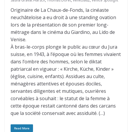
Sasha Gravat Harsch
,
Thomas Doret
,
Venezia82
,
Venice Spotlight
Originaire de La Chaux-de-Fonds, la cinéaste
neuchâteloise a eu droit à une standing ovation
lors de la présentation de son premier long-
métrage dans le cinéma du Giardino, au Lido de
Venise.
À bras-le-corps plonge le public au cœur du Jura
suisse, en 1943, à l’époque où les femmes vivaient
dans l’ombre des hommes, selon le diktat
patriarcal en vigueur : « Kirche, Küche, Kinder »
(église, cuisine, enfants). Assidues au culte,
ménagères attentives et épouses dociles,
servantes diligentes et mutiques, ouvrières
corvéables à souhait : le statut de la femme à
cette époque restait cantonné dans des carcans
que la société conservait avec assiduité. (…)
Read More