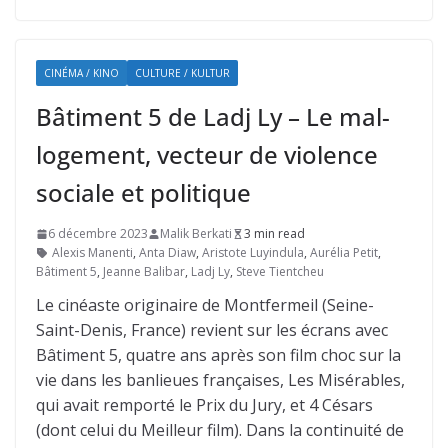
CINÉMA / KINO
CULTURE / KULTUR
Bâtiment 5 de Ladj Ly – Le mal-
logement, vecteur de violence
sociale et politique
6 décembre 2023
Malik Berkati
3 min read
Alexis Manenti
,
Anta Diaw
,
Aristote Luyindula
,
Aurélia Petit
,
Bâtiment 5
,
Jeanne Balibar
,
Ladj Ly
,
Steve Tientcheu
Le cinéaste originaire de Montfermeil (Seine-
Saint-Denis, France) revient sur les écrans avec
Bâtiment 5, quatre ans après son film choc sur la
vie dans les banlieues françaises, Les Misérables,
qui avait remporté le Prix du Jury, et 4 Césars
(dont celui du Meilleur film). Dans la continuité de