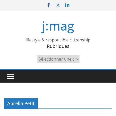
Skip
to
content
j:mag
lifestyle & responsible citizenship
Rubriques
Rubriques
Aurélia Petit