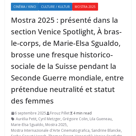
CINÉMA / KINO
CULTURE / KULTUR
MOSTRA 2025
Mostra 2025 : présenté dans la
section Venice Spotlight, À bras-
le-corps, de Marie-Elsa Sgualdo,
brosse une fresque historico-
sociale de la Suisse pendant la
Seconde Guerre mondiale, entre
prétendue neutralité et statut
des femmes
6 septembre 2025
Firouz Pillet
4 min read
Aurélia Petit
,
Cyril Metzger
,
Grégoire Colin
,
Lila Gueneau
,
Marie-Elsa Sgualdo
,
Mostra 2025
,
Mostra Internazionale d'Arte Cinematografica
,
Sandrine Blancke
,