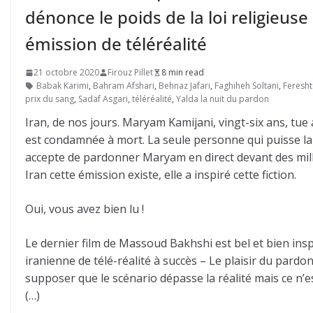
dénonce le poids de la loi religieuse
émission de téléréalité
21 octobre 2020
Firouz Pillet
8 min read
Babak Karimi
,
Bahram Afshari
,
Behnaz Jafari
,
Faghiheh Soltani
,
Feresht
prix du sang
,
Sadaf Asgari
,
téléréalité
,
Yalda la nuit du pardon
Iran, de nos jours. Maryam Kamijani, vingt-six ans, tue
est condamnée à mort. La seule personne qui puisse la s
accepte de pardonner Maryam en direct devant des milli
Iran cette émission existe, elle a inspiré cette fiction.
Oui, vous avez bien lu !
Le dernier film de Massoud Bakhshi est bel et bien inspi
iranienne de télé-réalité à succès – Le plaisir du pardon
supposer que le scénario dépasse la réalité mais ce n’
(…)