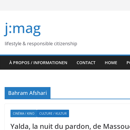
Skip
to
content
j:mag
lifestyle & responsible citizenship
À PROPOS / INFORMATIONEN
CONTACT
HOME
P
Bahram Afshari
CINÉMA / KINO
CULTURE / KULTUR
Yalda, la nuit du pardon, de Massou