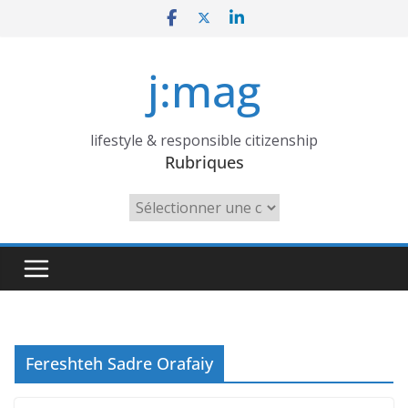
Skip
to
content
j:mag
lifestyle & responsible citizenship
Rubriques
Rubriques
Fereshteh Sadre Orafaiy