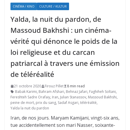
CINÉMA / KINO
CULTURE / KULTUR
Yalda, la nuit du pardon, de
Massoud Bakhshi : un cinéma-
vérité qui dénonce le poids de la
loi religieuse et du carcan
patriarcal à travers une émission
de téléréalité
21 octobre 2020
Firouz Pillet
8 min read
Babak Karimi
,
Bahram Afshari
,
Behnaz Jafari
,
Faghiheh Soltani
,
Fereshteh Sadre Orafaiy
,
Iran
,
Julian Stanassov
,
Massoud Bakhshi
,
peine de mort
,
prix du sang
,
Sadaf Asgari
,
téléréalité
,
Yalda la nuit du pardon
Iran, de nos jours. Maryam Kamijani, vingt-six ans,
tue accidentellement son mari Nasser, soixante-