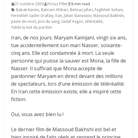
21 octobre 2020
Firouz Pillet
8 min read
Babak Karimi
,
Bahram Afshari
,
Behnaz Jafari
,
Faghiheh Soltani
,
Fereshteh Sadre Orafaiy
,
Iran
,
Julian Stanassov
,
Massoud Bakhshi
,
peine de mort
,
prix du sang
,
Sadaf Asgari
,
téléréalité
,
Yalda la nuit du pardon
Iran, de nos jours. Maryam Kamijani, vingt-six ans,
tue accidentellement son mari Nasser, soixante-
cinq ans. Elle est condamnée à mort. La seule
personne qui puisse la sauver est Mona, la fille de
Nasser. Il suffirait que Mona accepte de
pardonner Maryam en direct devant des millions
de spectateurs, lors d’une émission de téléréalité.
En Iran cette émission existe, elle a inspiré cette
fiction.
Oui, vous avez bien lu !
Le dernier film de Massoud Bakhshi est bel et
bien inspiré de faits réels et reprend le principe