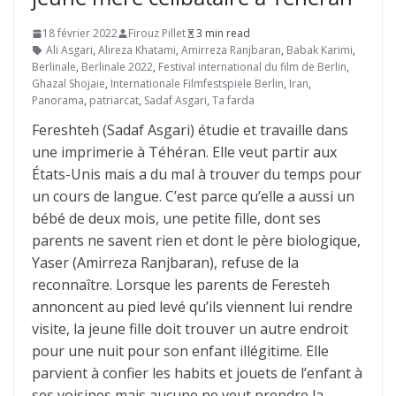
18 février 2022
Firouz Pillet
3 min read
Ali Asgari
,
Alireza Khatami
,
Amirreza Ranjbaran
,
Babak Karimi
,
Berlinale
,
Berlinale 2022
,
Festival international du film de Berlin
,
Ghazal Shojaie
,
Internationale Filmfestspiele Berlin
,
Iran
,
Panorama
,
patriarcat
,
Sadaf Asgari
,
Ta farda
Fereshteh (Sadaf Asgari) étudie et travaille dans
une imprimerie à Téhéran. Elle veut partir aux
États-Unis mais a du mal à trouver du temps pour
un cours de langue. C’est parce qu’elle a aussi un
bébé de deux mois, une petite fille, dont ses
parents ne savent rien et dont le père biologique,
Yaser (Amirreza Ranjbaran), refuse de la
reconnaître. Lorsque les parents de Feresteh
annoncent au pied levé qu’ils viennent lui rendre
visite, la jeune fille doit trouver un autre endroit
pour une nuit pour son enfant illégitime. Elle
parvient à confier les habits et jouets de l’enfant à
ses voisines mais aucune ne veut prendre la