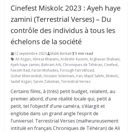
Cinefest Miskolc 2023 : Ayeh haye
zamini (Terrestrial Verses) – Du
contrôle des individus à tous les
échelons de la société
12 septembre 2023
Malik Berkati
5 min read
Ali Asgari
,
Alireza Khatami
,
Ardeshir Kazemi
,
Arghavan Shabani
,
Ayeh haye zamini
,
Bahram Ark
,
Chroniques de Téhéran
,
Cinefest
,
Faezeh Rad
,
Farzin Mohades
,
Forough Farrokhzad
,
Gohar Kheirandish
,
Hossein Soleimani
,
Iran
,
Majid Salehi
,
Miskolc
,
Sadaf Asgari
,
Sarvin Zabetian
,
Terrestrial Verses
Certains films, à (très) petit budget, relatent, au
premier abord, d’une réalité locale qui, petit à
petit, tel l’objectif d’une caméra, s’élargit et
englobe dans un grand angle l’esprit de
l’universel. Terrestrial Verses (malheureusement
intitulé en français Chroniques de Téhéran) de Ali