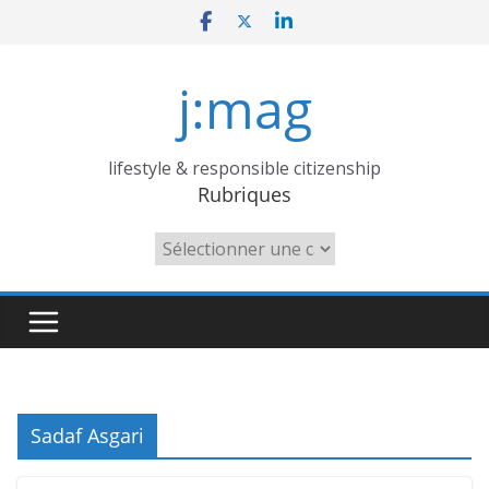
Skip
to
content
j:mag
lifestyle & responsible citizenship
Rubriques
Rubriques
Sadaf Asgari