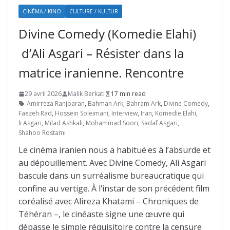
CINÉMA / KINO
CULTURE / KULTUR
Divine Comedy (Komedie Elahi)
d’Ali Asgari – Résister dans la
matrice iranienne. Rencontre
29 avril 2026
Malik Berkati
17 min read
Amirreza Ranjbaran
,
Bahman Ark
,
Bahram Ark
,
Divine Comedy
,
Faezeh Rad
,
Hossein Soleimani
,
Interview
,
Iran
,
Komedie Elahi
,
li Asgari
,
Milad Ashkali
,
Mohammad Soori
,
Sadaf Asgari
,
Shahoo Rostami
Le cinéma iranien nous a habitué·es à l’absurde et
au dépouillement. Avec Divine Comedy, Ali Asgari
bascule dans un surréalisme bureaucratique qui
confine au vertige. À l’instar de son précédent film
coréalisé avec Alireza Khatami – Chroniques de
Téhéran –, le cinéaste signe une œuvre qui
dépasse le simple réquisitoire contre la censure