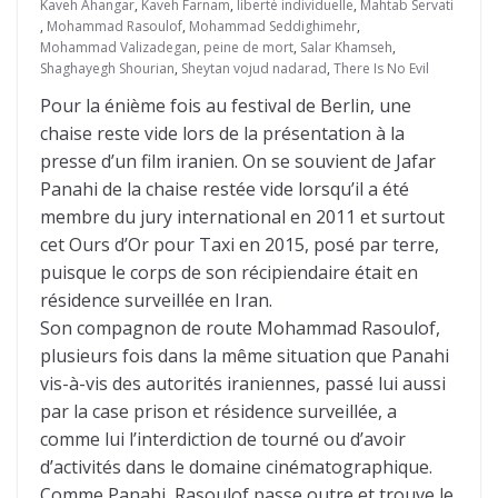
Kaveh Ahangar
,
Kaveh Farnam
,
liberté individuelle
,
Mahtab Servati
,
Mohammad Rasoulof
,
Mohammad Seddighimehr
,
Mohammad Valizadegan
,
peine de mort
,
Salar Khamseh
,
Shaghayegh Shourian
,
Sheytan vojud nadarad
,
There Is No Evil
Pour la énième fois au festival de Berlin, une
chaise reste vide lors de la présentation à la
presse d’un film iranien. On se souvient de Jafar
Panahi de la chaise restée vide lorsqu’il a été
membre du jury international en 2011 et surtout
cet Ours d’Or pour Taxi en 2015, posé par terre,
puisque le corps de son récipiendaire était en
résidence surveillée en Iran.
Son compagnon de route Mohammad Rasoulof,
plusieurs fois dans la même situation que Panahi
vis-à-vis des autorités iraniennes, passé lui aussi
par la case prison et résidence surveillée, a
comme lui l’interdiction de tourné ou d’avoir
d’activités dans le domaine cinématographique.
Comme Panahi, Rasoulof passe outre et trouve le