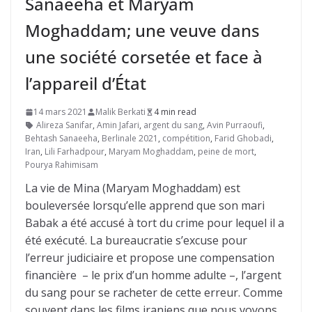
Sanaeeha et Maryam
Moghaddam; une veuve dans
une société corsetée et face à
l’appareil d’État
14 mars 2021
Malik Berkati
4 min read
Alireza Sanifar
,
Amin Jafari
,
argent du sang
,
Avin Purraoufi
,
Behtash Sanaeeha
,
Berlinale 2021
,
compétition
,
Farid Ghobadi
,
Iran
,
Lili Farhadpour
,
Maryam Moghaddam
,
peine de mort
,
Pourya Rahimisam
La vie de Mina (Maryam Moghaddam) est
bouleversée lorsqu’elle apprend que son mari
Babak a été accusé à tort du crime pour lequel il a
été exécuté. La bureaucratie s’excuse pour
l’erreur judiciaire et propose une compensation
financière – le prix d’un homme adulte –, l’argent
du sang pour se racheter de cette erreur. Comme
souvent dans les films iraniens que nous voyons