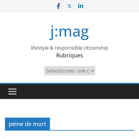
Skip
to
content
j:mag
lifestyle & responsible citizenship
Rubriques
Rubriques
peine de mort