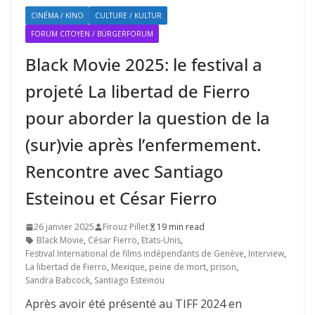
CINÉMA / KINO
CULTURE / KULTUR
FORUM CITOYEN / BÜRGERFORUM
Black Movie 2025: le festival a
projeté La libertad de Fierro
pour aborder la question de la
(sur)vie après l’enfermement.
Rencontre avec Santiago
Esteinou et César Fierro
26 janvier 2025
Firouz Pillet
19 min read
Black Movie
,
César Fierro
,
Etats-Unis
,
Festival International de films indépendants de Genève
,
Interview
,
La libertad de Fierro
,
Mexique
,
peine de mort
,
prison
,
Sandra Babcock
,
Santiago Esteinou
Après avoir été présenté au TIFF 2024 en