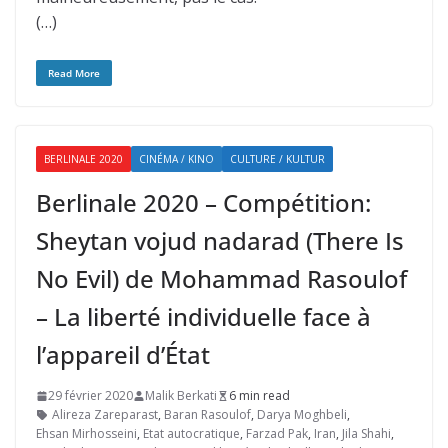
(…)
Read More
BERLINALE 2020
CINÉMA / KINO
CULTURE / KULTUR
Berlinale 2020 – Compétition:
Sheytan vojud nadarad (There Is
No Evil) de Mohammad Rasoulof
– La liberté individuelle face à
l’appareil d’État
29 février 2020
Malik Berkati
6 min read
Alireza Zareparast
,
Baran Rasoulof
,
Darya Moghbeli
,
Ehsan Mirhosseini
,
Etat autocratique
,
Farzad Pak
,
Iran
,
Jila Shahi
,