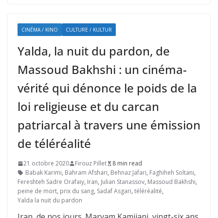
CINÉMA / KINO
CULTURE / KULTUR
Yalda, la nuit du pardon, de
Massoud Bakhshi : un cinéma-
vérité qui dénonce le poids de la
loi religieuse et du carcan
patriarcal à travers une émission
de téléréalité
21 octobre 2020
Firouz Pillet
8 min read
Babak Karimi
,
Bahram Afshari
,
Behnaz Jafari
,
Faghiheh Soltani
,
Fereshteh Sadre Orafaiy
,
Iran
,
Julian Stanassov
,
Massoud Bakhshi
,
peine de mort
,
prix du sang
,
Sadaf Asgari
,
téléréalité
,
Yalda la nuit du pardon
Iran, de nos jours. Maryam Kamijani, vingt-six ans,