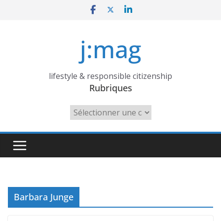
Skip
to
content
j:mag
lifestyle & responsible citizenship
Rubriques
Rubriques
Barbara Junge