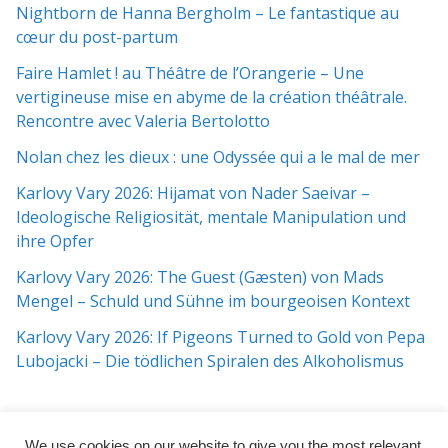
Nightborn de Hanna Bergholm – Le fantastique au
cœur du post-partum
Faire Hamlet ! au Théâtre de l’Orangerie – Une
vertigineuse mise en abyme de la création théâtrale.
Rencontre avec Valeria Bertolotto
Nolan chez les dieux : une Odyssée qui a le mal de mer
Karlovy Vary 2026: Hijamat von Nader Saeivar​​ –
Ideologische Religiosität, mentale Manipulation und
ihre Opfer
Karlovy Vary 2026: The Guest (Gæsten) von Mads
Mengel – Schuld und Sühne im bourgeoisen Kontext
Karlovy Vary 2026: If Pigeons Turned to Gold von Pepa
Lubojacki – Die tödlichen Spiralen des Alkoholismus
We use cookies on our website to give you the most relevant