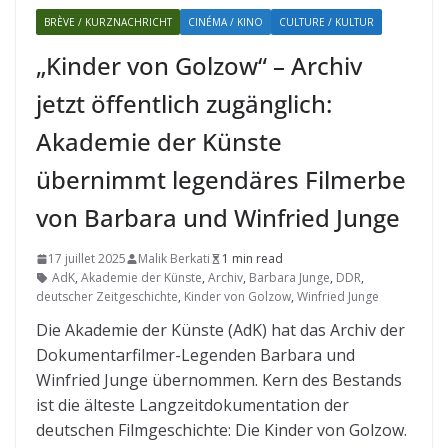
BRÈVE / KURZNACHRICHT
CINÉMA / KINO
CULTURE / KULTUR
„Kinder von Golzow“ – Archiv
jetzt öffentlich zugänglich:
Akademie der Künste
übernimmt legendäres Filmerbe
von Barbara und Winfried Junge
17 juillet 2025
Malik Berkati
1 min read
AdK
,
Akademie der Künste
,
Archiv
,
Barbara Junge
,
DDR
,
deutscher Zeitgeschichte
,
Kinder von Golzow
,
Winfried Junge
Die Akademie der Künste (AdK) hat das Archiv der
Dokumentarfilmer-Legenden Barbara und
Winfried Junge übernommen. Kern des Bestands
ist die älteste Langzeitdokumentation der
deutschen Filmgeschichte: Die Kinder von Golzow.