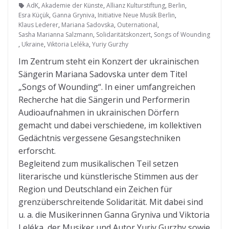
AdK
,
Akademie der Künste
,
Allianz Kulturstiftung
,
Berlin
,
Esra Küçük
,
Ganna Gryniva
,
Initiative Neue Musik Berlin
,
Klaus Lederer
,
Mariana Sadovska
,
Outernational
,
Sasha Marianna Salzmann
,
Solidaritätskonzert
,
Songs of Wounding
,
Ukraine
,
Viktoria Leléka
,
Yuriy Gurzhy
Im Zentrum steht ein Konzert der ukrainischen
Sängerin Mariana Sadovska unter dem Titel
„Songs of Wounding“. In einer umfangreichen
Recherche hat die Sängerin und Performerin
Audioaufnahmen in ukrainischen Dörfern
gemacht und dabei verschiedene, im kollektiven
Gedächtnis vergessene Gesangstechniken
erforscht.
Begleitend zum musikalischen Teil setzen
literarische und künstlerische Stimmen aus der
Region und Deutschland ein Zeichen für
grenzüberschreitende Solidarität. Mit dabei sind
u. a. die Musikerinnen Ganna Gryniva und Viktoria
Leléka, der Musiker und Autor Yuriy Gurzhy sowie