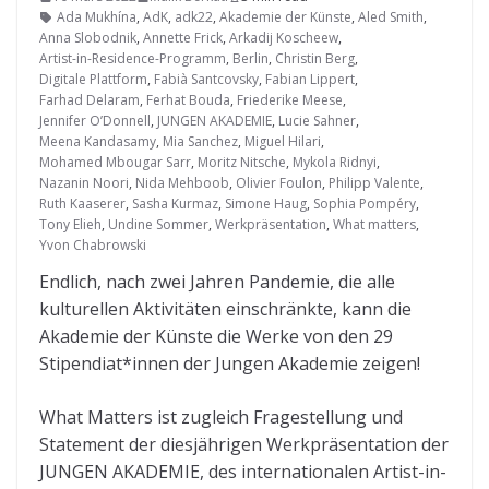
Ada Mukhína
,
AdK
,
adk22
,
Akademie der Künste
,
Aled Smith
,
Anna Slobodnik
,
Annette Frick
,
Arkadij Koscheew
,
Artist-in-Residence-Programm
,
Berlin
,
Christin Berg
,
Digitale Plattform
,
Fabià Santcovsky
,
Fabian Lippert
,
Farhad Delaram
,
Ferhat Bouda
,
Friederike Meese
,
Jennifer O’Donnell
,
JUNGEN AKADEMIE
,
Lucie Sahner
,
Meena Kandasamy
,
Mia Sanchez
,
Miguel Hilari
,
Mohamed Mbougar Sarr
,
Moritz Nitsche
,
Mykola Ridnyi
,
Nazanin Noori
,
Nida Mehboob
,
Olivier Foulon
,
Philipp Valente
,
Ruth Kaaserer
,
Sasha Kurmaz
,
Simone Haug
,
Sophia Pompéry
,
Tony Elieh
,
Undine Sommer
,
Werkpräsentation
,
What matters
,
Yvon Chabrowski
Endlich, nach zwei Jahren Pandemie, die alle
kulturellen Aktivitäten einschränkte, kann die
Akademie der Künste die Werke von den 29
Stipendiat*innen der Jungen Akademie zeigen!
What Matters ist zugleich Fragestellung und
Statement der diesjährigen Werkpräsentation der
JUNGEN AKADEMIE, des internationalen Artist-in-