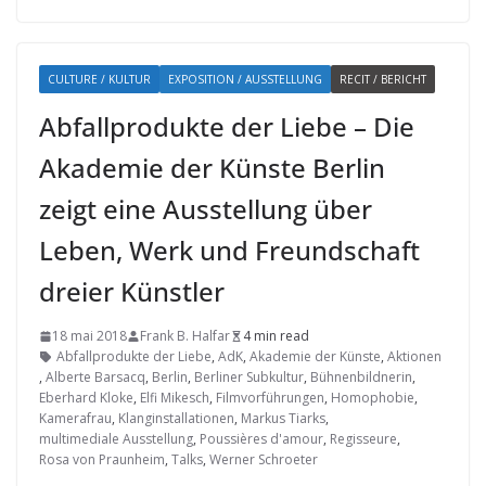
CULTURE / KULTUR
EXPOSITION / AUSSTELLUNG
RECIT / BERICHT
Abfallprodukte der Liebe – Die
Akademie der Künste Berlin
zeigt eine Ausstellung über
Leben, Werk und Freundschaft
dreier Künstler
18 mai 2018
Frank B. Halfar
4 min read
Abfallprodukte der Liebe
,
AdK
,
Akademie der Künste
,
Aktionen
,
Alberte Barsacq
,
Berlin
,
Berliner Subkultur
,
Bühnenbildnerin
,
Eberhard Kloke
,
Elfi Mikesch
,
Filmvorführungen
,
Homophobie
,
Kamerafrau
,
Klanginstallationen
,
Markus Tiarks
,
multimediale Ausstellung
,
Poussières d'amour
,
Regisseure
,
Rosa von Praunheim
,
Talks
,
Werner Schroeter