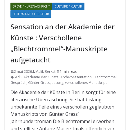
BRÈVE / KURZNACHRICHT
CULTURE / KULTUR
LITTÉRATURE / LITERATUR
Sensation an der Akademie der
Künste : Verschollene
„Blechtrommel“-Manuskripte
aufgetaucht
2 mai 2026
Malik Berkati
1 min read
AdK
,
Akademie der Künste
,
Archivpräsentation
,
Blechtrommel
,
Gespräch
,
Günter Grass
,
Lesung
,
verschollenes Manuskript
Die Akademie der Künste in Berlin sorgt für eine
literarische Überraschung: Sie hat bislang
unbekannte Teile eines verschollen geglaubten
Manuskripts von Günter Grass’
Jahrhundertroman Die Blechtrommel erworben
und stellt sie Anfang Mai erstmals öffentlich vor.