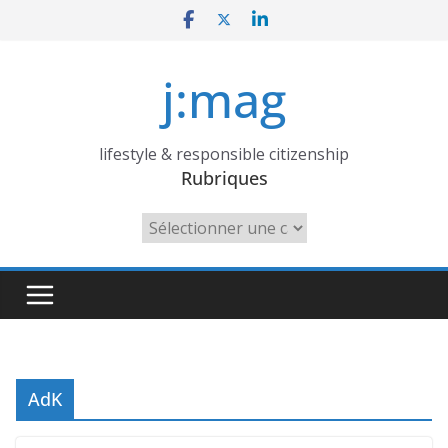
Skip
to
content
j:mag
lifestyle & responsible citizenship
Rubriques
Rubriques
AdK