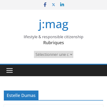
Skip
to
content
j:mag
lifestyle & responsible citizenship
Rubriques
Rubriques
Estelle Dumas