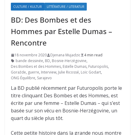
CULTURE / KULTUR
LITTÉRATURE / LITERATUR
BD: Des Bombes et des
Hommes par Estelle Dumas –
Rencontre
18 novembre 2020
Djenana Mujadzic
4 min read
bande dessinée
,
BD
,
Bosnie-Herzégovine
,
Des Bombes et des Hommes
,
Estelle Dumas
,
Futuropolis
,
Goražde
,
guerre
,
Interview
,
Julie Ricossé
,
Loïc Godart
,
ONG Équilibre
,
Sarajevo
La BD publié récemment par Futuropolis porte le
titre clinquant Des Bombes et des Hommes, est
écrite par une femme – Estelle Dumas – qui s’est
basée sur son vécu en Bosnie-Herzégovine, un
quart du siècle plus tôt.
Cette petite histoire dans la grande nous montre