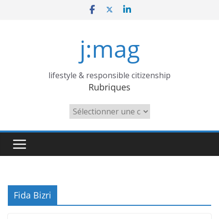
Skip
to
content
j:mag
lifestyle & responsible citizenship
Rubriques
Rubriques
Fida Bizri