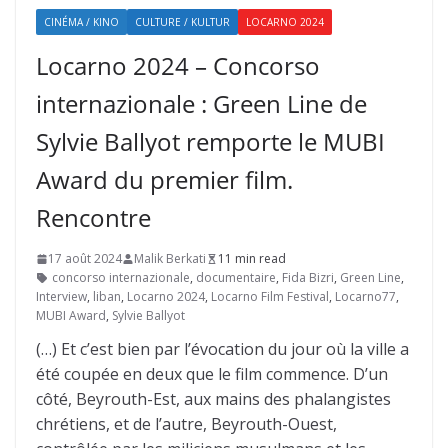
CINÉMA / KINO
CULTURE / KULTUR
LOCARNO 2024
Locarno 2024 – Concorso
internazionale : Green Line de
Sylvie Ballyot remporte le MUBI
Award du premier film.
Rencontre
17 août 2024
Malik Berkati
11 min read
concorso internazionale
,
documentaire
,
Fida Bizri
,
Green Line
,
Interview
,
liban
,
Locarno 2024
,
Locarno Film Festival
,
Locarno77
,
MUBI Award
,
Sylvie Ballyot
(…) Et c’est bien par l’évocation du jour où la ville a
été coupée en deux que le film commence. D’un
côté, Beyrouth-Est, aux mains des phalangistes
chrétiens, et de l’autre, Beyrouth-Ouest,