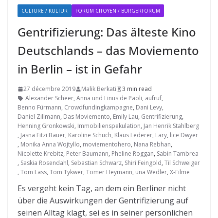
CULTURE / KULTUR
FORUM CITOYEN / BÜRGERFORUM
Gentrifizierung: Das älteste Kino
Deutschlands – das Moviemento
in Berlin – ist in Gefahr
27 décembre 2019
Malik Berkati
3 min read
Alexander Scheer
,
Anna und Linus de Paoli
,
aufruf
,
Benno Fürmann
,
Crowdfundingkampagne
,
Dani Levy
,
Daniel Zillmann
,
Das Moviemento
,
Emily Lau
,
Gentrifizierung
,
Henning Gronkowski
,
Immobilienspekulation
,
Jan Henrik Stahlberg
,
Jasna Fitzi Bauer
,
Karoline Schuch
,
Klaus Lederer
,
Lary
,
lice Dwyer
,
Monika Anna Wojtyllo
,
moviementohero
,
Nana Rebhan
,
Nicolette Krebitz
,
Peter Baumann
,
Pheline Roggan
,
Sabin Tambrea
,
Saskia Rosendahl
,
Sebastian Schwarz
,
Shiri Feingold
,
Til Schweiger
,
Tom Lass
,
Tom Tykwer
,
Tomer Heymann
,
una Wedler
,
X-Filme
Es vergeht kein Tag, an dem ein Berliner nicht
über die Auswirkungen der Gentrifizierung auf
seinen Alltag klagt, sei es in seiner persönlichen