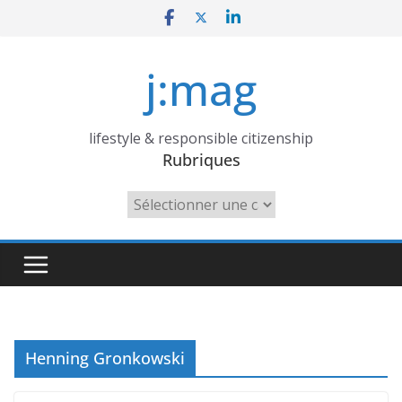
Skip
to
content
j:mag
lifestyle & responsible citizenship
Rubriques
Rubriques
Henning Gronkowski