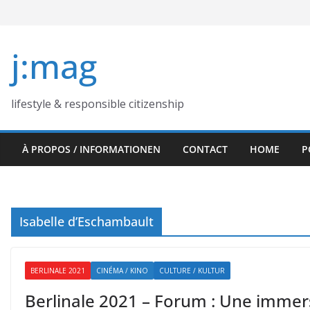
Skip
to
content
j:mag
lifestyle & responsible citizenship
À PROPOS / INFORMATIONEN
CONTACT
HOME
P
Isabelle d’Eschambault
BERLINALE 2021
CINÉMA / KINO
CULTURE / KULTUR
Berlinale 2021 – Forum : Une immer