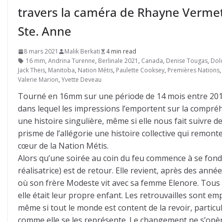
travers la caméra de Rhayne Vermet
Ste. Anne
8 mars 2021
Malik Berkati
4 min read
16 mm
,
Andrina Turenne
,
Berlinale 2021
,
Canada
,
Denise Tougas
,
Dol
Jack Theis
,
Manitoba
,
Nation Métis
,
Paulette Cooksey
,
Premières Nations
Valerie Marion
,
Yvette Deveau
Tourné en 16mm sur une période de 14 mois entre 201
dans lequel les impressions l’emportent sur la compré
une histoire singulière, même si elle nous fait suivre d
prisme de l’allégorie une histoire collective qui remonte
cœur de la Nation Métis.
Alors qu’une soirée au coin du feu commence à se fond
réalisatrice) est de retour. Elle revient, après des ann
où son frère Modeste vit avec sa femme Elenore. Tous d
elle était leur propre enfant. Les retrouvailles sont em
même si tout le monde est content de la revoir, particu
comme elle se les représente. Le changement ne s’opère 