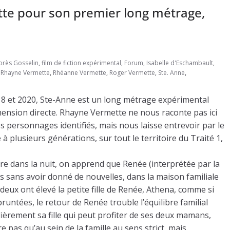
te pour son premier long métrage,
orès Gosselin
,
film de fiction expérimental
,
Forum
,
Isabelle d'Eschambault
,
,
Rhayne Vermette
,
Rhéanne Vermette
,
Roger Vermette
,
Ste. Anne
,
8 et 2020, Ste-Anne est un long métrage expérimental
hension directe. Rhayne Vermette ne nous raconte pas ici
es personnages identifiés, mais nous laisse entrevoir par le
 à plusieurs générations, sur tout le territoire du Traité 1,
re dans la nuit, on apprend que Renée (interprétée par la
ées sans avoir donné de nouvelles, dans la maison familiale
eux ont élevé la petite fille de Renée, Athena, comme si
pruntées, le retour de Renée trouble l’équilibre familial
lièrement sa fille qui peut profiter de ses deux mamans,
pas qu’au sein de la famille au sens strict, mais