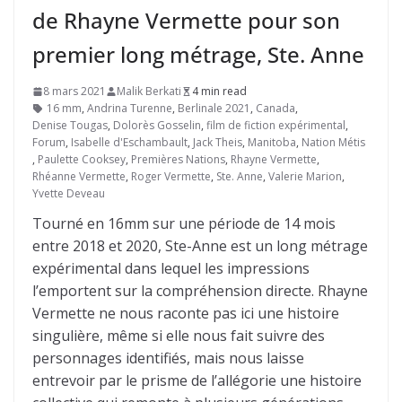
de Rhayne Vermette pour son
premier long métrage, Ste. Anne
8 mars 2021
Malik Berkati
4 min read
16 mm
,
Andrina Turenne
,
Berlinale 2021
,
Canada
,
Denise Tougas
,
Dolorès Gosselin
,
film de fiction expérimental
,
Forum
,
Isabelle d'Eschambault
,
Jack Theis
,
Manitoba
,
Nation Métis
,
Paulette Cooksey
,
Premières Nations
,
Rhayne Vermette
,
Rhéanne Vermette
,
Roger Vermette
,
Ste. Anne
,
Valerie Marion
,
Yvette Deveau
Tourné en 16mm sur une période de 14 mois
entre 2018 et 2020, Ste-Anne est un long métrage
expérimental dans lequel les impressions
l’emportent sur la compréhension directe. Rhayne
Vermette ne nous raconte pas ici une histoire
singulière, même si elle nous fait suivre des
personnages identifiés, mais nous laisse
entrevoir par le prisme de l’allégorie une histoire