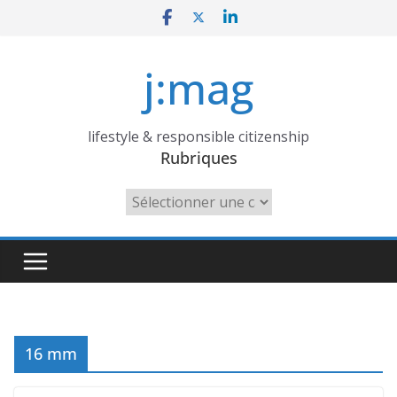
Skip
to
content
j:mag
lifestyle & responsible citizenship
Rubriques
Rubriques
16 mm