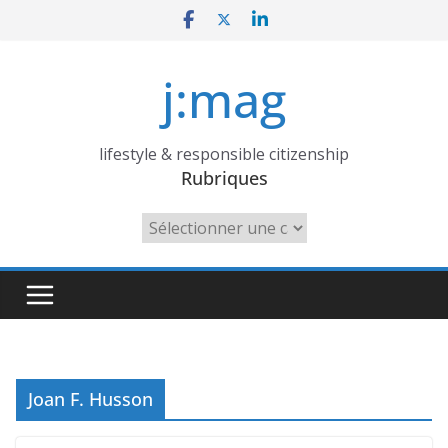
Skip
to
content
j:mag
lifestyle & responsible citizenship
Rubriques
Rubriques
Joan F. Husson