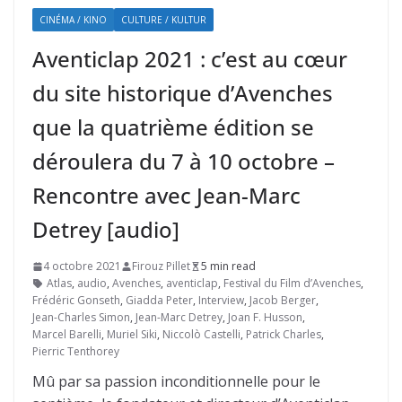
CINÉMA / KINO
CULTURE / KULTUR
Aventiclap 2021 : c’est au cœur
du site historique d’Avenches
que la quatrième édition se
déroulera du 7 à 10 octobre –
Rencontre avec Jean-Marc
Detrey [audio]
4 octobre 2021
Firouz Pillet
5 min read
Atlas
,
audio
,
Avenches
,
aventiclap
,
Festival du Film d’Avenches
,
Frédéric Gonseth
,
Giadda Peter
,
Interview
,
Jacob Berger
,
Jean-Charles Simon
,
Jean-Marc Detrey
,
Joan F. Husson
,
Marcel Barelli
,
Muriel Siki
,
Niccolò Castelli
,
Patrick Charles
,
Pierric Tenthorey
Mû par sa passion inconditionnelle pour le