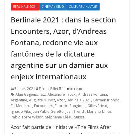
BERLINALE 2021
CINÉMA / KINO
CULTURE / KULTUR
Berlinale 2021 : dans la section
Encounters, Azor, d’Andreas
Fontana, redonne vie aux
fantômes de la dictature
argentine sur un damier aux
enjeux internationaux
5 mars 2021
Firouz Pillet
11 min read
Alan Gegenschatz
,
Alexandre Trocki
,
Andreas Fontana
,
Argentine
,
Augusta Muñoz
,
Azor
,
Berlinale 2021
,
Carmen Iriondo
,
Elli Medeiros
,
Encounters
,
Fabrizio Rongione
,
Gilles Privat
,
Ignacio Vila
,
Juan Pablo Geretto
,
Juan Trench
,
Mariano Llinás
,
Pablo Torre Wilson
,
Stéphanie Cléau
,
Suisse
Azor fait partie de l’initiative «The Films After