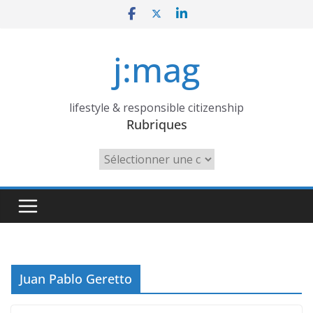
Skip
to
content
j:mag
lifestyle & responsible citizenship
Rubriques
Rubriques
Juan Pablo Geretto