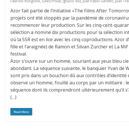
Fabrizio Rongione
,
Gilles Privat
,
Ignacio Vila
,
Juan Pablo Geretto
,
Juan Tre
Azor fait partie de l’initiative «The Films After Tomorro
projets ont été stoppés par la pandémie de coronavirus
recommencer leur production. Sur les cinq-cent-quarant
sélection a nominé dix productions pour la sélection int
où la SSR est en lice avec les cinq coproductions. Azo
fille et l’araignée) de Ramon et Silvan Zürcher et La M
festival.
Azor s’ouvre sur un homme, souriant aux yeux bleu ciel
abondant. La séquence suivante, le banquier Yvan de Wie
sont pris dans un bouchon dû aux contrôles d’identité de
observe un homme, fouillé au corps par un militaire : 
séquence dont ils comprendront ultérieurement qu’il s’
(…)
Read More