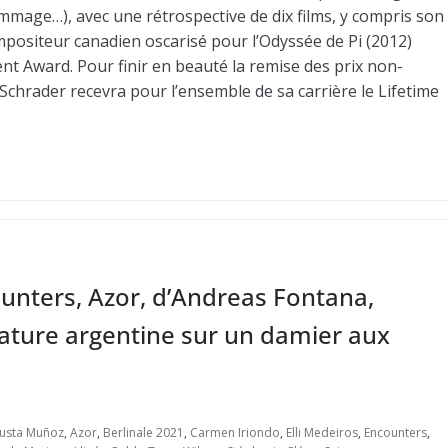
mmage…), avec une rétrospective de dix films, y compris son
positeur canadien oscarisé pour l’Odyssée de Pi (2012)
t Award. Pour finir en beauté la remise des prix non-
 Schrader recevra pour l’ensemble de sa carrière le Lifetime
ounters, Azor, d’Andreas Fontana,
tature argentine sur un damier aux
usta Muñoz
,
Azor
,
Berlinale 2021
,
Carmen Iriondo
,
Elli Medeiros
,
Encounters
,