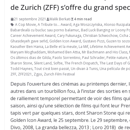
de Zurich (ZFF) s’offre du grand spe
21 septembre 2021
Malik Berkati
4 min read
A Cop Movie
,
A Tribute to... Award
,
Aga Woszczyńska
,
Alonso Ruizpala
Babardeală cu bucluc sau porno balamuc
,
Bad Luck Banging or Loony P
Career Achievement Award
,
Cary Fukunaga
,
Christian Schwochow
,
Cicha 
Ghasideyeh gave sefid
,
Golden Icon Award
,
Gustavo Pizzi
,
Guzen to sozo
Kaouther Ben Hania
,
La Belle et la meute
,
La Mif
,
Lifetime Achievement A
Maryam Moghaddam
,
Mohamed Ben Attia
,
Mr Bachmann and His Class
,
Os últimos dias de Gilda
,
Paolo Sorrentino
,
Paul Schrader
,
Petite nature
,
Sharon Stone
,
Silent Land
,
Softie
,
The French Dispatch
,
The Last Days of G
Todd Haynes
,
Tout s'est bien passé
,
Un divan à Tunis
,
Una película de po
ZFF
,
ZFF2021
,
Zgjoi
,
Zurich Film Festival
Depuis l’ouverture des cinémas au printemps dernier, l
autres dans un tourbillon fou, à l’instar des sorties en 
de ralliement temporel permettant de voir des films qui
saison, ainsi qu’une sélection de films qui font leur P
tapis vert par quelques stars, dont Sharon Stone qui rece
Golden Icon Award, le 25 septembre. Le 29 septembre, c
Divo, 2008, La granda bellezza, 2013 ; Loro 2018) de re