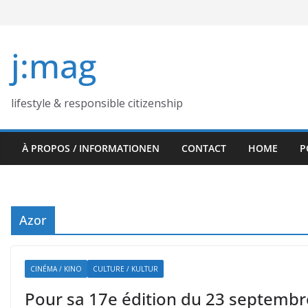
Skip
to
content
j:mag
lifestyle & responsible citizenship
À PROPOS / INFORMATIONEN
CONTACT
HOME
P
Azor
CINÉMA / KINO
CULTURE / KULTUR
Pour sa 17e édition du 23 septembre