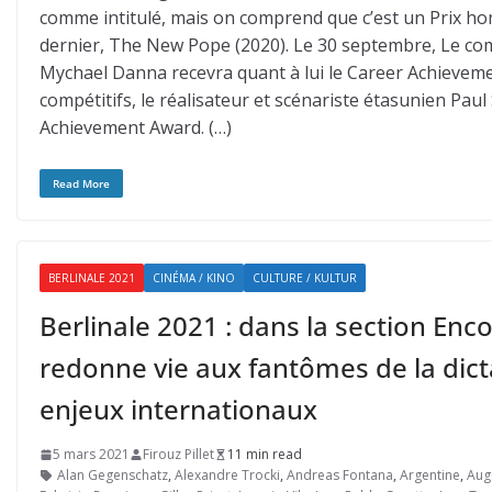
comme intitulé, mais on comprend que c’est un Prix ho
dernier, The New Pope (2020). Le 30 septembre, Le com
Mychael Danna recevra quant à lui le Career Achievemen
compétitifs, le réalisateur et scénariste étasunien Paul
Achievement Award. (…)
Read More
BERLINALE 2021
CINÉMA / KINO
CULTURE / KULTUR
Berlinale 2021 : dans la section Enc
redonne vie aux fantômes de la dic
enjeux internationaux
5 mars 2021
Firouz Pillet
11 min read
Alan Gegenschatz
,
Alexandre Trocki
,
Andreas Fontana
,
Argentine
,
Aug