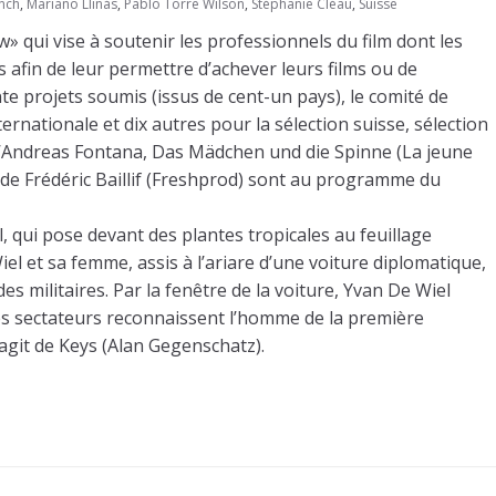
nch
,
Mariano Llinás
,
Pablo Torre Wilson
,
Stéphanie Cléau
,
Suisse
w» qui vise à soutenir les professionnels du film dont les
 afin de leur permettre d’achever leurs films ou de
e projets soumis (issus de cent-un pays), le comité de
ernationale et dix autres pour la sélection suisse, sélection
r d’Andreas Fontana, Das Mädchen und die Spinne (La jeune
if de Frédéric Baillif (Freshprod) sont au programme du
, qui pose devant des plantes tropicales au feuillage
l et sa femme, assis à l’ariare d’une voiture diplomatique,
s militaires. Par la fenêtre de la voiture, Yvan De Wiel
les sectateurs reconnaissent l’homme de la première
agit de Keys (Alan Gegenschatz).