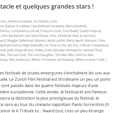
ctacle et quelques grandes stars !
cios
,
Andreas Fontana
,
Ari Folman
,
Azor
,
orn
,
Ballad of a White Cow
,
Behtash Sanaeeha
,
Blerta Basholli
,
Ziemia
,
Competencia oficial
,
François Ozon
,
Fred Baillif
,
Gastón Duprat
,
,
Herr Bachmann und seine Klasse
,
Hive
,
Inhebbek Hedi
,
Je suis Karl
,
ward
,
Maggie Gyllenhaal
,
Manele Labidi-Labbé
,
Maria Speth
,
Mariano Cohn
,
Mychael Danna
,
Néjib Belkadhi
,
No Time to Die
,
Œil d’or
,
Official Competition
,
Radu Jude
,
Regarde-moi
,
Ridley Scott
,
Ryūsuke Hamaguchi
,
Samuel Theis
,
ilda
,
The Last Duel
,
The Lost Daughter
,
The Man Who Sold His Skin
,
licías
,
Wes Anderson
,
Wheel of Fortune and Fantasy
,
Where is Anne Frank ?
,
es festivals de toutes envergures s’enchaînent les uns aux
salle. Le Zurich Film Festival est d’ordinaire un peu un point
 sont passés dans les quatre festivals majeurs d’une
remière européenne. Cette année, le festival et son fameux
vra la distinction la plus prestigieuse du festival, le
e sera au tour du cinéaste napolitain Paolo Sorrentino (Il
cevoir le A Tribute to… Award (oui, c’est un peu étrange