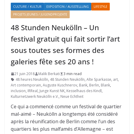
CULTURE / KULTUR
EXPOSITION / AUSSTELLUNG
LIFESTYLE
PROJETS JEUNES / JUGENDPROJEKTE
48 Stunden Neukölln – Un
festival gratuit qui fait sortir l’art
sous toutes ses formes des
galeries fête ses 20 ans !
21 juin 2018
Malik Berkati
3 min read
48 heures Neukölln
,
48 Stunden Neukölln
,
Alte Sparkasse
,
art
,
Art contemporain
,
Auguste Kuschnerov
,
Bank
,
Berlin
,
Blank
,
inclusion
,
IRReal
,
Junge Kunst NK
,
Kesselhaus des Kindl
,
Kulturnetzwerk Neukölln e.V.
,
Neue Echtheit
Ce qui a commencé comme un festival de quartier
mal-aimé – Neukölln a longtemps été considéré
après la réunification de Berlin comme l’un des
quartiers les plus malfamés d’Allemagne – est