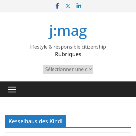
Skip
to
content
j:mag
lifestyle & responsible citizenship
Rubriques
Rubriques
Kesselhaus des Kindl