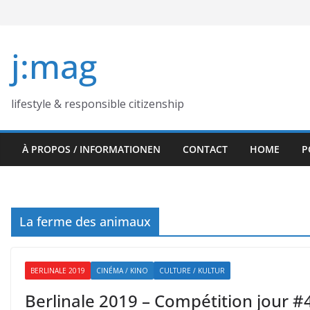
Skip
to
content
j:mag
lifestyle & responsible citizenship
À PROPOS / INFORMATIONEN
CONTACT
HOME
P
La ferme des animaux
BERLINALE 2019
CINÉMA / KINO
CULTURE / KULTUR
Berlinale 2019 – Compétition jour #4 