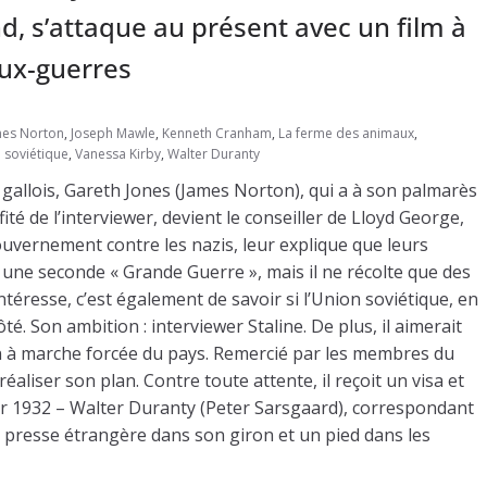
d, s’attaque au présent avec un film à
eux-guerres
mes Norton
,
Joseph Mawle
,
Kenneth Cranham
,
La ferme des animaux
,
 soviétique
,
Vanessa Kirby
,
Walter Duranty
e gallois, Gareth Jones (James Norton), qui a à son palmarès
fité de l’interviewer, devient le conseiller de Lloyd George,
uvernement contre les nazis, leur explique que leurs
 une seconde « Grande Guerre », mais il ne récolte que des
téresse, c’est également de savoir si l’Union soviétique, en
é. Son ambition : interviewer Staline. De plus, il aimerait
 à marche forcée du pays. Remercié par les membres du
liser son plan. Contre toute attente, il reçoit un visa et
izer 1932 – Walter Duranty (Peter Sarsgaard), correspondant
presse étrangère dans son giron et un pied dans les