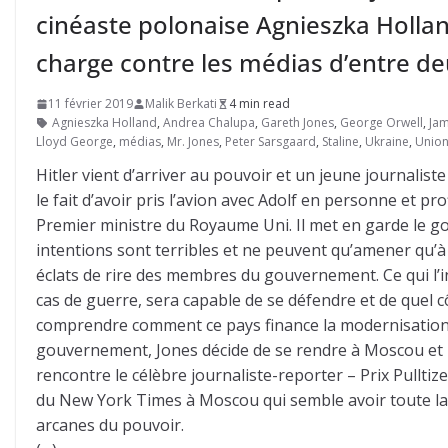
cinéaste polonaise Agnieszka Hollan
charge contre les médias d’entre d
11 février 2019
Malik Berkati
4 min read
Agnieszka Holland
,
Andrea Chalupa
,
Gareth Jones
,
George Orwell
,
Ja
Lloyd George
,
médias
,
Mr. Jones
,
Peter Sarsgaard
,
Staline
,
Ukraine
,
Union
Hitler vient d’arriver au pouvoir et un jeune journalist
le fait d’avoir pris l’avion avec Adolf en personne et pro
Premier ministre du Royaume Uni. Il met en garde le go
intentions sont terribles et ne peuvent qu’amener qu’à
éclats de rire des membres du gouvernement. Ce qui l’in
cas de guerre, sera capable de se défendre et de quel côt
comprendre comment ce pays finance la modernisation
gouvernement, Jones décide de se rendre à Moscou et réa
rencontre le célèbre journaliste-reporter – Prix Pullt
du New York Times à Moscou qui semble avoir toute la 
arcanes du pouvoir.