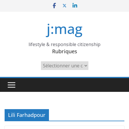
Skip
to
content
j:mag
lifestyle & responsible citizenship
Rubriques
Rubriques
Lili Farhadpour