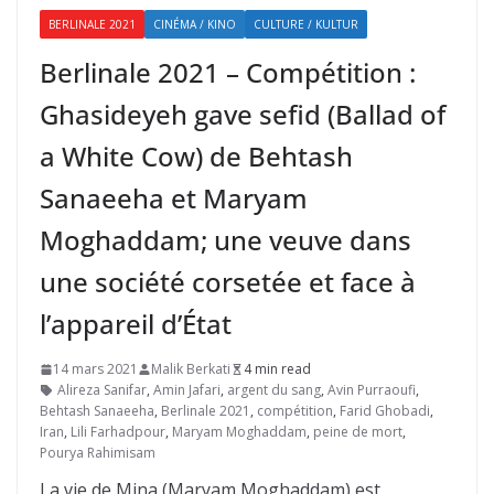
BERLINALE 2021
CINÉMA / KINO
CULTURE / KULTUR
Berlinale 2021 – Compétition :
Ghasideyeh gave sefid (Ballad of
a White Cow) de Behtash
Sanaeeha et Maryam
Moghaddam; une veuve dans
une société corsetée et face à
l’appareil d’État
14 mars 2021
Malik Berkati
4 min read
Alireza Sanifar
,
Amin Jafari
,
argent du sang
,
Avin Purraoufi
,
Behtash Sanaeeha
,
Berlinale 2021
,
compétition
,
Farid Ghobadi
,
Iran
,
Lili Farhadpour
,
Maryam Moghaddam
,
peine de mort
,
Pourya Rahimisam
La vie de Mina (Maryam Moghaddam) est