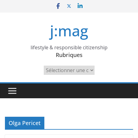
Skip
to
content
j:mag
lifestyle & responsible citizenship
Rubriques
Rubriques
Olga Pericet