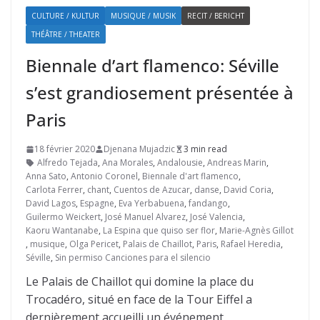
CULTURE / KULTUR
MUSIQUE / MUSIK
RECIT / BERICHT
THÉÂTRE / THEATER
Biennale d’art flamenco: Séville
s’est grandiosement présentée à
Paris
18 février 2020
Djenana Mujadzic
3 min read
Alfredo Tejada
,
Ana Morales
,
Andalousie
,
Andreas Marin
,
Anna Sato
,
Antonio Coronel
,
Biennale d'art flamenco
,
Carlota Ferrer
,
chant
,
Cuentos de Azucar
,
danse
,
David Coria
,
David Lagos
,
Espagne
,
Eva Yerbabuena
,
fandango
,
Guilermo Weickert
,
José Manuel Alvarez
,
José Valencia
,
Kaoru Wantanabe
,
La Espina que quiso ser flor
,
Marie-Agnès Gillot
,
musique
,
Olga Pericet
,
Palais de Chaillot
,
Paris
,
Rafael Heredia
,
Séville
,
Sin permiso Canciones para el silencio
Le Palais de Chaillot qui domine la place du
Trocadéro, situé en face de la Tour Eiffel a
dernièrement accueilli un événement