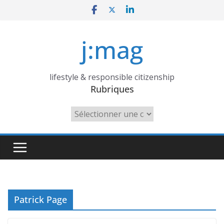
Skip
to
content
j:mag
lifestyle & responsible citizenship
Rubriques
Rubriques
Patrick Page