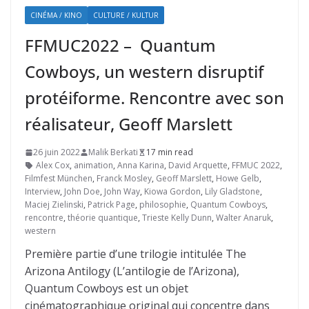
CINÉMA / KINO
CULTURE / KULTUR
FFMUC2022 – Quantum
Cowboys, un western disruptif
protéiforme. Rencontre avec son
réalisateur, Geoff Marslett
26 juin 2022
Malik Berkati
17 min read
Alex Cox
,
animation
,
Anna Karina
,
David Arquette
,
FFMUC 2022
,
Filmfest München
,
Franck Mosley
,
Geoff Marslett
,
Howe Gelb
,
Interview
,
John Doe
,
John Way
,
Kiowa Gordon
,
Lily Gladstone
,
Maciej Zielinski
,
Patrick Page
,
philosophie
,
Quantum Cowboys
,
rencontre
,
théorie quantique
,
Trieste Kelly Dunn
,
Walter Anaruk
,
western
Première partie d’une trilogie intitulée The
Arizona Antilogy (L’antilogie de l’Arizona),
Quantum Cowboys est un objet
cinématographique original qui concentre dans