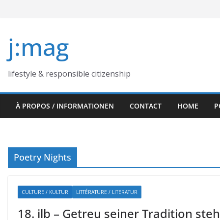
Skip
to
content
j:mag
lifestyle & responsible citizenship
À PROPOS / INFORMATIONEN
CONTACT
HOME
P
Poetry Nights
CULTURE / KULTUR
LITTÉRATURE / LITERATUR
18. ilb – Getreu seiner Tradition steh