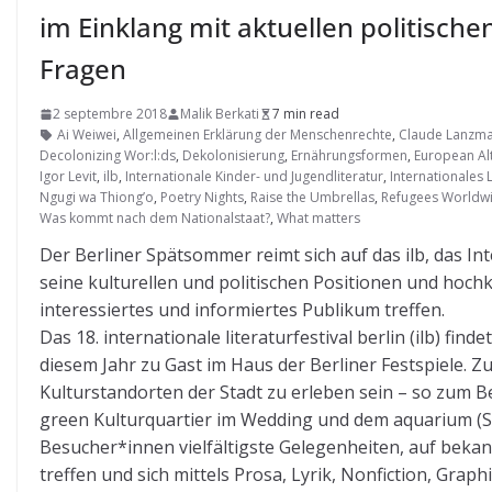
im Einklang mit aktuellen politische
Fragen
2 septembre 2018
Malik Berkati
7 min read
Ai Weiwei
,
Allgemeinen Erklärung der Menschenrechte
,
Claude Lanzm
Decolonizing Wor:l:ds
,
Dekolonisierung
,
Ernährungsformen
,
European Al
Igor Levit
,
ilb
,
Internationale Kinder- und Jugendliteratur
,
Internationales L
Ngugi wa Thiong’o
,
Poetry Nights
,
Raise the Umbrellas
,
Refugees Worldwi
Was kommt nach dem Nationalstaat?
,
What matters
Der Berliner Spätsommer reimt sich auf das ilb, das Int
seine kulturellen und politischen Positionen und hochk
interessiertes und informiertes Publikum treffen.
Das 18. internationale literaturfestival berlin (ilb) find
diesem Jahr zu Gast im Haus der Berliner Festspiele.
Kulturstandorten der Stadt zu erleben sein – so zum B
green Kulturquartier im Wedding und dem aquarium (Süd
Besucher*innen vielfältigste Gelegenheiten, auf bek
treffen und sich mittels Prosa, Lyrik, Nonfiction, Gra