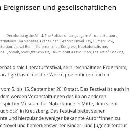
n Ereignissen und gesellschaftlichen
ann
,
Decolonising the Mind: The Politics of Language in African Literature
,
ternatives
,
Eva Menasse
,
Evans Chan
,
Graphic Novel Day
,
Human Flow
,
iteraturfestival Berlin
,
Kolonialismus
,
Kongress
,
Neokolonialismus
,
de II
,
Shoah
,
Spotlight Schweiz
,
Talkin’ ‘bout a revolution
,
The Art of Cooking
,
ernationale Literaturfestival, sein reichhaltiges Programm,
arätige Gäste, die ihre Werke präsentieren und ein
et vom 5. bis 15. September 2018 statt. Das Festival ist auch in
 Zudem werden Veranstaltungen des ilb an anderen
eispiel im Museum für Naturkunde in Mitte, dem silent
block) in Kreuzberg. Das Festival bietet seinen
annte und hierzulande weniger bekannte Autor*innen zu
phic Novel und bemerkenswerter Kinder- und Jugendliteratur