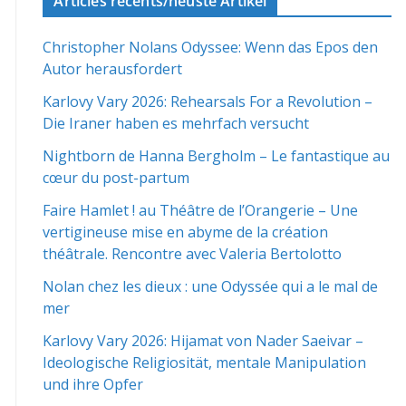
Articles récents/neuste Artikel
Christopher Nolans Odyssee: Wenn das Epos den
Autor herausfordert
Karlovy Vary 2026: Rehearsals For a Revolution –
Die Iraner haben es mehrfach versucht
Nightborn de Hanna Bergholm – Le fantastique au
cœur du post-partum
Faire Hamlet ! au Théâtre de l’Orangerie – Une
vertigineuse mise en abyme de la création
théâtrale. Rencontre avec Valeria Bertolotto
Nolan chez les dieux : une Odyssée qui a le mal de
mer
Karlovy Vary 2026: Hijamat von Nader Saeivar​​ –
Ideologische Religiosität, mentale Manipulation
und ihre Opfer