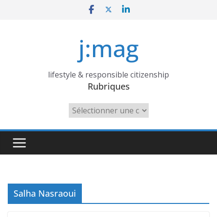
Skip
to
content
j:mag
lifestyle & responsible citizenship
Rubriques
Rubriques
Salha Nasraoui