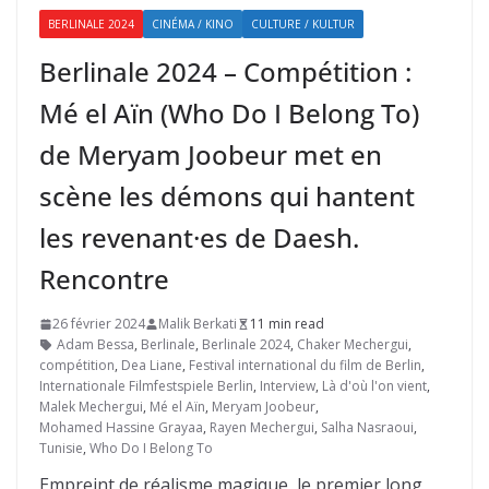
BERLINALE 2024
CINÉMA / KINO
CULTURE / KULTUR
Berlinale 2024 – Compétition :
Mé el Aïn (Who Do I Belong To)
de Meryam Joobeur met en
scène les démons qui hantent
les revenant·es de Daesh.
Rencontre
26 février 2024
Malik Berkati
11 min read
Adam Bessa
,
Berlinale
,
Berlinale 2024
,
Chaker Mechergui
,
compétition
,
Dea Liane
,
Festival international du film de Berlin
,
Internationale Filmfestspiele Berlin
,
Interview
,
Là d'où l'on vient
,
Malek Mechergui
,
Mé el Aïn
,
Meryam Joobeur
,
Mohamed Hassine Grayaa
,
Rayen Mechergui
,
Salha Nasraoui
,
Tunisie
,
Who Do I Belong To
Empreint de réalisme magique, le premier long