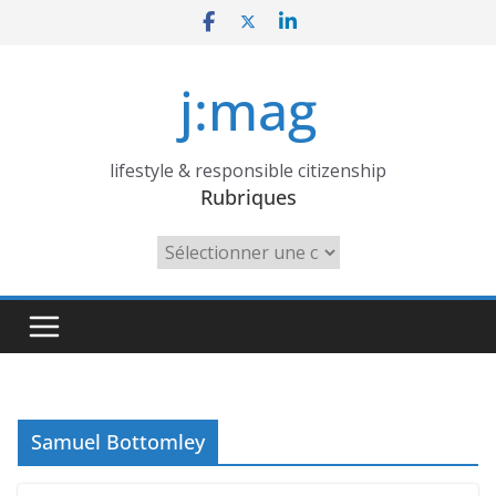
Skip
to
content
j:mag
lifestyle & responsible citizenship
Rubriques
Rubriques
Samuel Bottomley