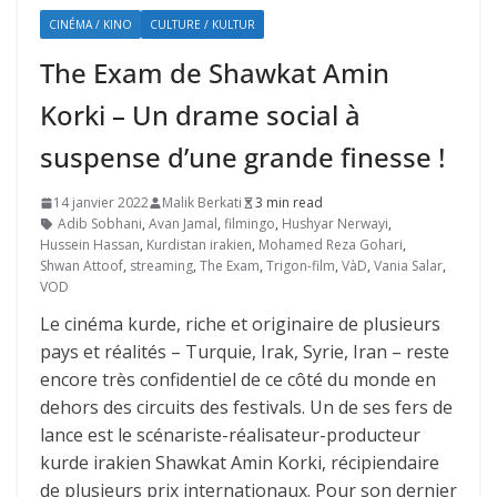
CINÉMA / KINO
CULTURE / KULTUR
The Exam de Shawkat Amin
Korki – Un drame social à
suspense d’une grande finesse !
14 janvier 2022
Malik Berkati
3 min read
Adib Sobhani
,
Avan Jamal
,
filmingo
,
Hushyar Nerwayi
,
Hussein Hassan
,
Kurdistan irakien
,
Mohamed Reza Gohari
,
Shwan Attoof
,
streaming
,
The Exam
,
Trigon-film
,
VàD
,
Vania Salar
,
VOD
Le cinéma kurde, riche et originaire de plusieurs
pays et réalités – Turquie, Irak, Syrie, Iran – reste
encore très confidentiel de ce côté du monde en
dehors des circuits des festivals. Un de ses fers de
lance est le scénariste-réalisateur-producteur
kurde irakien Shawkat Amin Korki, récipiendaire
de plusieurs prix internationaux. Pour son dernier