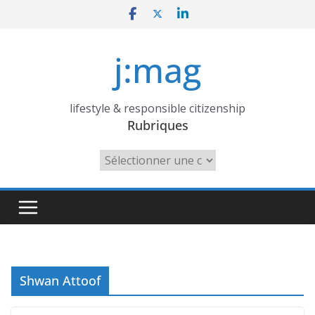
Skip
to
content
j:mag
lifestyle & responsible citizenship
Rubriques
Rubriques
Shwan Attoof