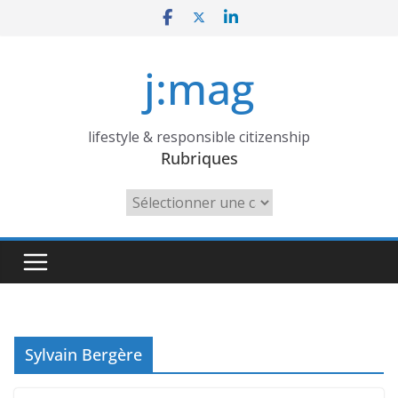
Skip
to
content
j:mag
lifestyle & responsible citizenship
Rubriques
Rubriques
Sylvain Bergère