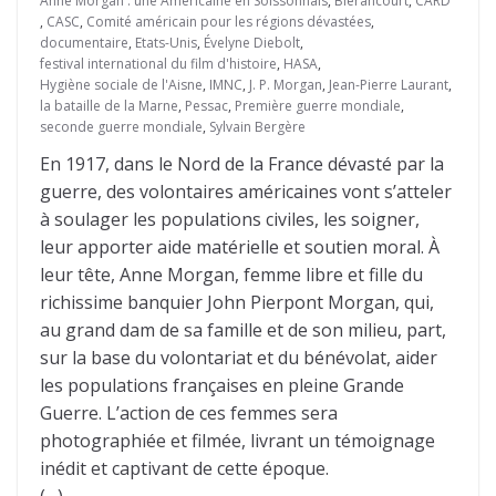
Anne Morgan : une Américaine en Soissonnais
,
Blérancourt
,
CARD
,
CASC
,
Comité américain pour les régions dévastées
,
documentaire
,
Etats-Unis
,
Évelyne Diebolt
,
festival international du film d'histoire
,
HASA
,
Hygiène sociale de l'Aisne
,
IMNC
,
J. P. Morgan
,
Jean-Pierre Laurant
,
la bataille de la Marne
,
Pessac
,
Première guerre mondiale
,
seconde guerre mondiale
,
Sylvain Bergère
En 1917, dans le Nord de la France dévasté par la
guerre, des volontaires américaines vont s’atteler
à soulager les populations civiles, les soigner,
leur apporter aide matérielle et soutien moral. À
leur tête, Anne Morgan, femme libre et fille du
richissime banquier John Pierpont Morgan, qui,
au grand dam de sa famille et de son milieu, part,
sur la base du volontariat et du bénévolat, aider
les populations françaises en pleine Grande
Guerre. L’action de ces femmes sera
photographiée et filmée, livrant un témoignage
inédit et captivant de cette époque.