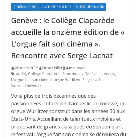
CINÉMA / KINO
CULTURE / KULTUR
MUSIQUE / MUSIK
Genève : le Collège Claparède
accueille la onzième édition de «
L’orgue fait son cinéma ».
Rencontre avec Serge Lachat
20 mars 2025
Firouz Pillet
4 min read
audio
,
Collège Claparède
,
films muets
,
Genève
,
Interview
,
L'orgue fait son cinéma
,
orgue Wurlitzer
,
Serge Lachat
,
Vincent Thévenaz
Voilà plus de trois décennies que des
passionné·es ont décidé d’accueillir un colosse, un
orgue Wurlitzer construit dans les années 30 aux
États-Unis. Accueillant de talentueux invité·es et
proposant de grands classiques du septième art,
le festival L’orgue fait son cinéma se déroulera du