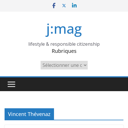
Skip
to
content
j:mag
lifestyle & responsible citizenship
Rubriques
Rubriques
Vincent Thévenaz