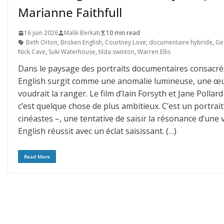
Marianne Faithfull
16 juin 2026
Malik Berkati
10 min read
Beth Orton
,
Broken English
,
Courtney Love
,
documentaire hybride
,
Ge
Nick Cave
,
Suki Waterhouse
,
tilda swinton
,
Warren Ellis
Dans le paysage des portraits documentaires consacré
English surgit comme une anomalie lumineuse, une œuv
voudrait la ranger. Le film d’Iain Forsyth et Jane Pollar
c’est quelque chose de plus ambitieux. C’est un portrait –
cinéastes –, une tentative de saisir la résonance d’une v
English réussit avec un éclat saisissant. (…)
Read More