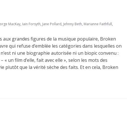
orge MacKay
,
Iain Forsyth
,
Jane Pollard
,
Jehnny Beth
,
Marianne Faithfull
,
s aux grandes figures de la musique populaire, Broken
re qui refuse d’emblée les catégories dans lesquelles on
d n’est ni une biographie autorisée ni un biopic convenu :
 « un film d’elle, fait avec elle », selon les mots des
ie plutôt que la vérité sèche des faits. Et en cela, Broken