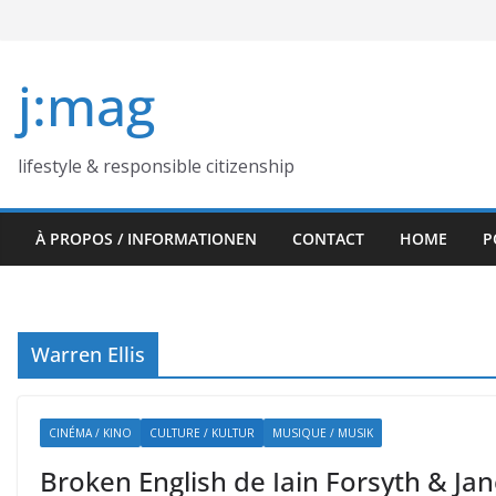
Skip
to
content
j:mag
lifestyle & responsible citizenship
À PROPOS / INFORMATIONEN
CONTACT
HOME
P
Warren Ellis
CINÉMA / KINO
CULTURE / KULTUR
MUSIQUE / MUSIK
Broken English de Iain Forsyth & Jane