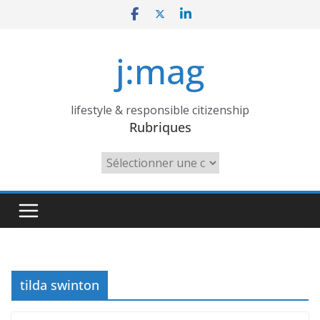
Skip
to
content
j:mag
lifestyle & responsible citizenship
Rubriques
Rubriques
tilda swinton