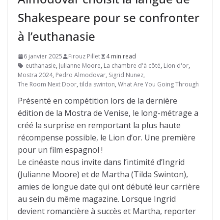
Shakespeare pour se confronter
à l’euthanasie
6 janvier 2025
Firouz Pillet
4 min read
euthanasie
,
Julianne Moore
,
La chambre d'à côté
,
Lion d'or
,
Mostra 2024
,
Pedro Almodovar
,
Sigrid Nunez
,
The Room Next Door
,
tilda swinton
,
What Are You Going Through
Présenté en compétition lors de la dernière
édition de la Mostra de Venise, le long-métrage a
créé la surprise en remportant la plus haute
récompense possible, le Lion d’or. Une première
pour un film espagnol !
Le cinéaste nous invite dans l’intimité d’Ingrid
(Julianne Moore) et de Martha (Tilda Swinton),
amies de longue date qui ont débuté leur carrière
au sein du même magazine. Lorsque Ingrid
devient romancière à succès et Martha, reporter