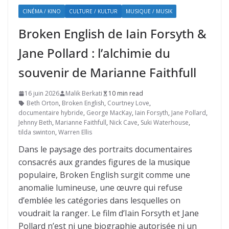
CINÉMA / KINO
CULTURE / KULTUR
MUSIQUE / MUSIK
Broken English de Iain Forsyth &
Jane Pollard : l’alchimie du
souvenir de Marianne Faithfull
16 juin 2026
Malik Berkati
10 min read
Beth Orton
,
Broken English
,
Courtney Love
,
documentaire hybride
,
George MacKay
,
Iain Forsyth
,
Jane Pollard
,
Jehnny Beth
,
Marianne Faithfull
,
Nick Cave
,
Suki Waterhouse
,
tilda swinton
,
Warren Ellis
Dans le paysage des portraits documentaires
consacrés aux grandes figures de la musique
populaire, Broken English surgit comme une
anomalie lumineuse, une œuvre qui refuse
d’emblée les catégories dans lesquelles on
voudrait la ranger. Le film d’Iain Forsyth et Jane
Pollard n’est ni une biographie autorisée ni un