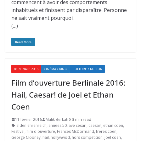
commencent à avoir des comportements
inhabituels et finissent par disparaître. Personne
ne sait vraiment pourquoi.
(…)
Read More
BERLINALE 2016
CINÉMA / KINO
CULTURE / KULTUR
Film d’ouverture Berlinale 2016:
Hail, Caesar! de Joel et Ethan
Coen
11 février 2016
Malik Berkati
3 min read
alden ehrenreich
,
années 50
,
ave césar!
,
caesar!
,
ethan coen
,
Festival
,
film d'ouverture
,
Frances McDormand
,
frères coen
,
George Clooney
,
hail
,
hollywwod
,
hors compétition
,
joel coen
,