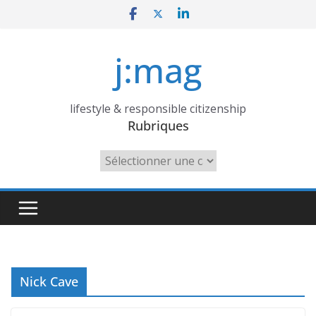
Skip
to
content
j:mag
lifestyle & responsible citizenship
Rubriques
Rubriques
Nick Cave