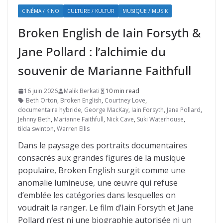
CINÉMA / KINO
CULTURE / KULTUR
MUSIQUE / MUSIK
Broken English de Iain Forsyth &
Jane Pollard : l’alchimie du
souvenir de Marianne Faithfull
16 juin 2026
Malik Berkati
10 min read
Beth Orton
,
Broken English
,
Courtney Love
,
documentaire hybride
,
George MacKay
,
Iain Forsyth
,
Jane Pollard
,
Jehnny Beth
,
Marianne Faithfull
,
Nick Cave
,
Suki Waterhouse
,
tilda swinton
,
Warren Ellis
Dans le paysage des portraits documentaires
consacrés aux grandes figures de la musique
populaire, Broken English surgit comme une
anomalie lumineuse, une œuvre qui refuse
d’emblée les catégories dans lesquelles on
voudrait la ranger. Le film d’Iain Forsyth et Jane
Pollard n’est ni une biographie autorisée ni un