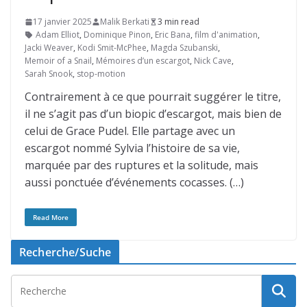
17 janvier 2025
Malik Berkati
3 min read
Adam Elliot
,
Dominique Pinon
,
Eric Bana
,
film d'animation
,
Jacki Weaver
,
Kodi Smit-McPhee
,
Magda Szubanski
,
Memoir of a Snail
,
Mémoires d’un escargot
,
Nick Cave
,
Sarah Snook
,
stop-motion
Contrairement à ce que pourrait suggérer le titre,
il ne s’agit pas d’un biopic d’escargot, mais bien de
celui de Grace Pudel. Elle partage avec un
escargot nommé Sylvia l’histoire de sa vie,
marquée par des ruptures et la solitude, mais
aussi ponctuée d’événements cocasses. (…)
Read More
Recherche/Suche