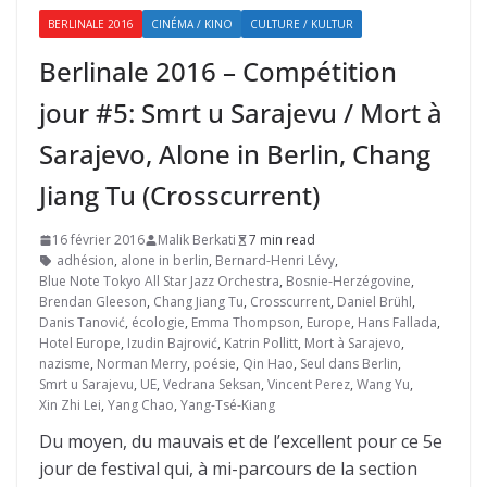
BERLINALE 2016
CINÉMA / KINO
CULTURE / KULTUR
Berlinale 2016 – Compétition
jour #5: Smrt u Sarajevu / Mort à
Sarajevo, Alone in Berlin, Chang
Jiang Tu (Crosscurrent)
16 février 2016
Malik Berkati
7 min read
adhésion
,
alone in berlin
,
Bernard-Henri Lévy
,
Blue Note Tokyo All Star Jazz Orchestra
,
Bosnie-Herzégovine
,
Brendan Gleeson
,
Chang Jiang Tu
,
Crosscurrent
,
Daniel Brühl
,
Danis Tanović
,
écologie
,
Emma Thompson
,
Europe
,
Hans Fallada
,
Hotel Europe
,
Izudin Bajrović
,
Katrin Pollitt
,
Mort à Sarajevo
,
nazisme
,
Norman Merry
,
poésie
,
Qin Hao
,
Seul dans Berlin
,
Smrt u Sarajevu
,
UE
,
Vedrana Seksan
,
Vincent Perez
,
Wang Yu
,
Xin Zhi Lei
,
Yang Chao
,
Yang-Tsé-Kiang
Du moyen, du mauvais et de l’excellent pour ce 5e
jour de festival qui, à mi-parcours de la section