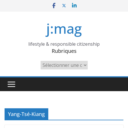
Skip
to
content
j:mag
lifestyle & responsible citizenship
Rubriques
Rubriques
Yang-Tsé-Kiang