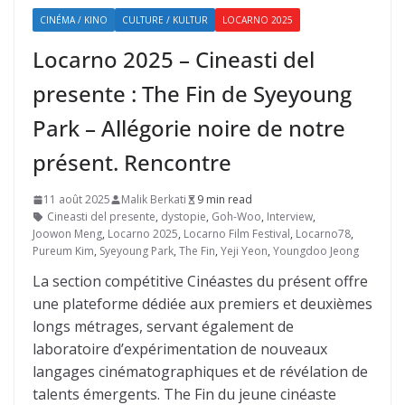
CINÉMA / KINO
CULTURE / KULTUR
LOCARNO 2025
Locarno 2025 – Cineasti del
presente : The Fin de Syeyoung
Park – Allégorie noire de notre
présent. Rencontre
11 août 2025
Malik Berkati
9 min read
Cineasti del presente
,
dystopie
,
Goh-Woo
,
Interview
,
Joowon Meng
,
Locarno 2025
,
Locarno Film Festival
,
Locarno78
,
Pureum Kim
,
Syeyoung Park
,
The Fin
,
Yeji Yeon
,
Youngdoo Jeong
La section compétitive Cinéastes du présent offre
une plateforme dédiée aux premiers et deuxièmes
longs métrages, servant également de
laboratoire d’expérimentation de nouveaux
langages cinématographiques et de révélation de
talents émergents. The Fin du jeune cinéaste