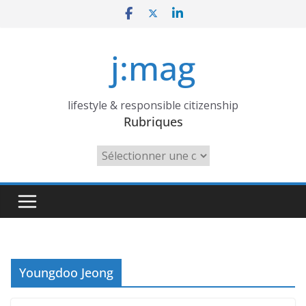
Skip
to
content
j:mag
lifestyle & responsible citizenship
Rubriques
Rubriques
Youngdoo Jeong