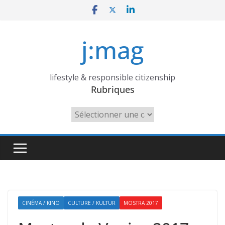
Skip
to
content
j:mag
lifestyle & responsible citizenship
Rubriques
Rubriques
CINÉMA / KINO
CULTURE / KULTUR
MOSTRA 2017