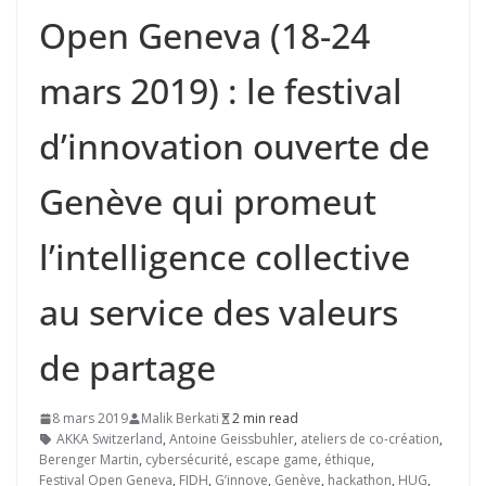
Open Geneva (18-24
mars 2019) : le festival
d’innovation ouverte de
Genève qui promeut
l’intelligence collective
au service des valeurs
de partage
8 mars 2019
Malik Berkati
2 min read
AKKA Switzerland
,
Antoine Geissbuhler
,
ateliers de co-création
,
Berenger Martin
,
cybersécurité
,
escape game
,
éthique
,
Festival Open Geneva
,
FIDH
,
G’innove
,
Genève
,
hackathon
,
HUG
,