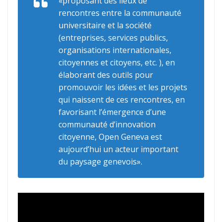
«proposant des lieux de
rencontres entre la communauté
universitaire et la société
(entreprises, services publics,
organisations internationales,
citoyennes et citoyens, etc. ), en
élaborant des outils pour
promouvoir les idées et les projets
qui naissent de ces rencontres, en
favorisant l’émergence d’une
communauté d’innovation
citoyenne, Open Geneva est
aujourd’hui un acteur important
du paysage genevois».