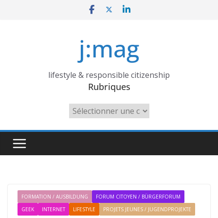
Skip
to
content
j:mag
lifestyle & responsible citizenship
Rubriques
Rubriques
FORMATION / AUSBILDUNG
FORUM CITOYEN / BÜRGERFORUM
GEEK
INTERNET
LIFESTYLE
PROJETS JEUNES / JUGENDPROJEKTE