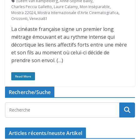
(Geert Van Rampelberg
,
Anne-Sophie Bailly
,
Charles Peccia Galletto
,
Laure Calamy
,
Mon Inséparable
,
Mostra 22024
,
Mostra Internazionale d'Arte Cinematografica
,
Orizzonti
,
Venezia81
La cinéaste française signe un premier long
métrage émouvant et au rythme intense qui
décortique les liens affectifs forts entre une mère
et son fils au moment où celui-ci décide de
prendre son envol. (…)
Read More
Recherche/Suche
Articles récents/neuste Artikel