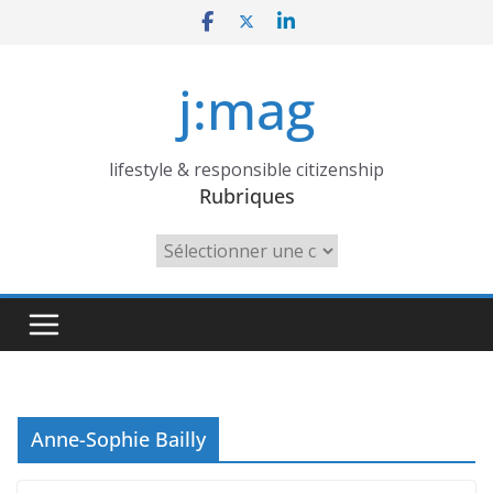
Skip
to
content
j:mag
lifestyle & responsible citizenship
Rubriques
Rubriques
Anne-Sophie Bailly