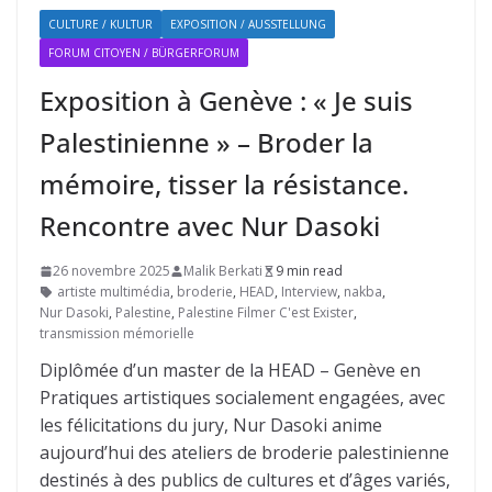
CULTURE / KULTUR
EXPOSITION / AUSSTELLUNG
FORUM CITOYEN / BÜRGERFORUM
Exposition à Genève : « Je suis
Palestinienne » – Broder la
mémoire, tisser la résistance.
Rencontre avec Nur Dasoki
26 novembre 2025
Malik Berkati
9 min read
artiste multimédia
,
broderie
,
HEAD
,
Interview
,
nakba
,
Nur Dasoki
,
Palestine
,
Palestine Filmer C'est Exister
,
transmission mémorielle
Diplômée d’un master de la HEAD – Genève en
Pratiques artistiques socialement engagées, avec
les félicitations du jury, Nur Dasoki anime
aujourd’hui des ateliers de broderie palestinienne
destinés à des publics de cultures et d’âges variés,