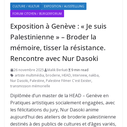
CULTURE / KULTUR
EXPOSITION / AUSSTELLUNG
FORUM CITOYEN / BÜRGERFORUM
Exposition à Genève : « Je suis
Palestinienne » – Broder la
mémoire, tisser la résistance.
Rencontre avec Nur Dasoki
26 novembre 2025
Malik Berkati
9 min read
artiste multimédia
,
broderie
,
HEAD
,
Interview
,
nakba
,
Nur Dasoki
,
Palestine
,
Palestine Filmer C'est Exister
,
transmission mémorielle
Diplômée d’un master de la HEAD – Genève en
Pratiques artistiques socialement engagées, avec
les félicitations du jury, Nur Dasoki anime
aujourd’hui des ateliers de broderie palestinienne
destinés à des publics de cultures et d’âges variés,