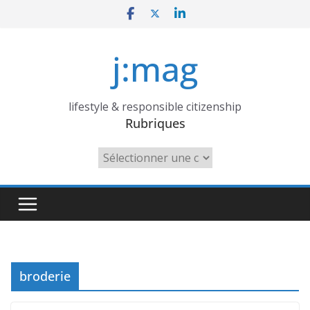
Skip
to
content
j:mag
lifestyle & responsible citizenship
Rubriques
Rubriques
broderie