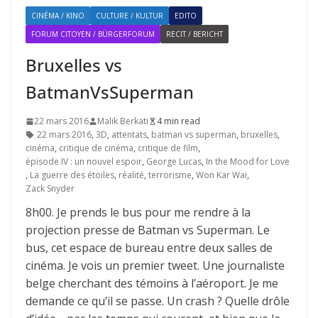
CINÉMA / KINO
CULTURE / KULTUR
EDITO
FORUM CITOYEN / BÜRGERFORUM
RECIT / BERICHT
Bruxelles vs
BatmanVsSuperman
22 mars 2016
Malik Berkati
4 min read
22 mars 2016
,
3D
,
attentats
,
batman vs superman
,
bruxelles
,
cinéma
,
critique de cinéma
,
critique de film
,
épisode IV : un nouvel espoir
,
George Lucas
,
In the Mood for Love
,
La guerre des étoiles
,
réalité
,
terrorisme
,
Won Kar Wai
,
Zack Snyder
8h00. Je prends le bus pour me rendre à la
projection presse de Batman vs Superman. Le
bus, cet espace de bureau entre deux salles de
cinéma. Je vois un premier tweet. Une journaliste
belge cherchant des témoins à l’aéroport. Je me
demande ce qu’il se passe. Un crash ? Quelle drôle