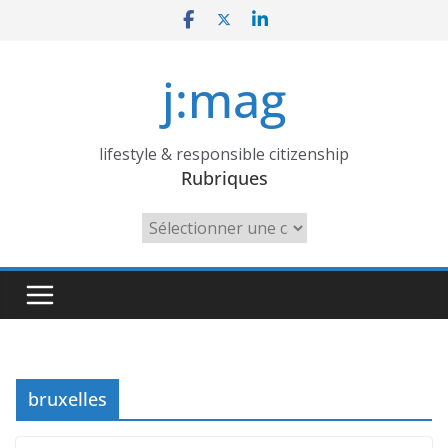
Skip
to
content
j:mag
lifestyle & responsible citizenship
Rubriques
Rubriques
bruxelles