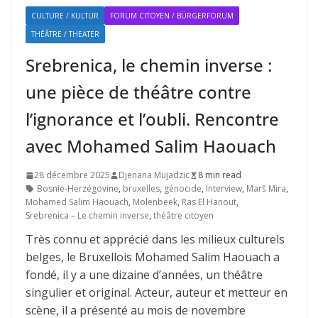
CULTURE / KULTUR
FORUM CITOYEN / BÜRGERFORUM
THÉÂTRE / THEATER
Srebrenica, le chemin inverse :
une pièce de théâtre contre
l’ignorance et l’oubli. Rencontre
avec Mohamed Salim Haouach
28 décembre 2025
Djenana Mujadzic
8 min read
Bosnie-Herzégovine
,
bruxelles
,
génocide
,
Interview
,
Marš Mira
,
Mohamed Salim Haouach
,
Molenbeek
,
Ras El Hanout
,
Srebrenica – Le chemin inverse
,
théâtre citoyen
Très connu et apprécié dans les milieux culturels
belges, le Bruxellois Mohamed Salim Haouach a
fondé, il y a une dizaine d’années, un théâtre
singulier et original. Acteur, auteur et metteur en
scène, il a présenté au mois de novembre