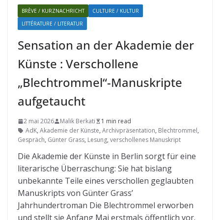
BRÈVE / KURZNACHRICHT
CULTURE / KULTUR
LITTÉRATURE / LITERATUR
Sensation an der Akademie der
Künste : Verschollene
„Blechtrommel“-Manuskripte
aufgetaucht
2 mai 2026
Malik Berkati
1 min read
AdK
,
Akademie der Künste
,
Archivpräsentation
,
Blechtrommel
,
Gespräch
,
Günter Grass
,
Lesung
,
verschollenes Manuskript
Die Akademie der Künste in Berlin sorgt für eine
literarische Überraschung: Sie hat bislang
unbekannte Teile eines verschollen geglaubten
Manuskripts von Günter Grass’
Jahrhundertroman Die Blechtrommel erworben
und stellt sie Anfang Mai erstmals öffentlich vor.