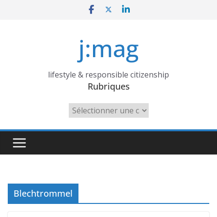
Skip
to
content
j:mag
lifestyle & responsible citizenship
Rubriques
Rubriques
Blechtrommel