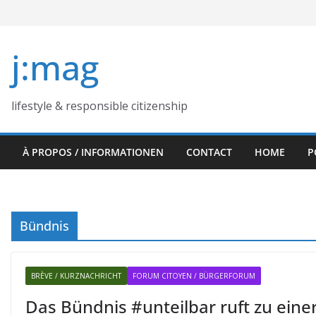
Skip
to
content
j:mag
lifestyle & responsible citizenship
À PROPOS / INFORMATIONEN
CONTACT
HOME
P
Bündnis
BRÈVE / KURZNACHRICHT
FORUM CITOYEN / BÜRGERFORUM
Das Bündnis #unteilbar ruft zu eine