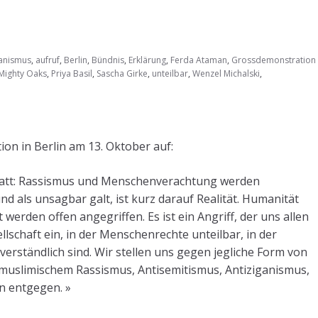
ganismus
,
aufruf
,
Berlin
,
Bündnis
,
Erklärung
,
Ferda Ataman
,
Grossdemonstration
Mighty Oaks
,
Priya Basil
,
Sascha Girke
,
unteilbar
,
Wenzel Michalski
,
on in Berlin am 13. Oktober auf:
 statt: Rassismus und Menschenverachtung werden
d als unsagbar galt, ist kurz darauf Realität. Humanität
werden offen angegriffen. Es ist ein Angriff, der uns allen
ellschaft ein, in der Menschenrechte unteilbar, in der
erständlich sind. Wir stellen uns gegen jegliche Form von
imuslimischem Rassismus, Antisemitismus, Antiziganismus,
n entgegen. »