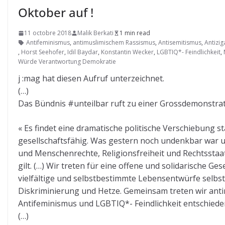
Oktober auf !
11 octobre 2018
Malik Berkati
1 min read
Antifeminismus
,
antimuslimischem Rassismus
,
Antisemitismus
,
Antizi
,
Horst Seehofer
,
Idil Baydar
,
Konstantin Wecker
,
LGBTIQ*- Feindlichkeit
,
Würde Verantwortung Demokratie
j :mag hat diesen Aufruf unterzeichnet.
(…)
Das Bündnis #unteilbar ruft zu einer Grossdemonstrati
« Es findet eine dramatische politische Verschiebung
gesellschaftsfähig. Was gestern noch undenkbar war un
und Menschenrechte, Religionsfreiheit und Rechtsstaat 
gilt. (…) Wir treten für eine offene und solidarische Ges
vielfältige und selbstbestimmte Lebensentwürfe selbstv
Diskriminierung und Hetze. Gemeinsam treten wir ant
Antifeminismus und LGBTIQ*- Feindlichkeit entschiede
(…)