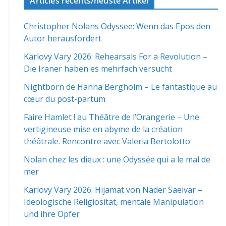
Articles récents/neuste Artikel
Christopher Nolans Odyssee: Wenn das Epos den
Autor herausfordert
Karlovy Vary 2026: Rehearsals For a Revolution –
Die Iraner haben es mehrfach versucht
Nightborn de Hanna Bergholm – Le fantastique au
cœur du post-partum
Faire Hamlet ! au Théâtre de l’Orangerie – Une
vertigineuse mise en abyme de la création
théâtrale. Rencontre avec Valeria Bertolotto
Nolan chez les dieux : une Odyssée qui a le mal de
mer
Karlovy Vary 2026: Hijamat von Nader Saeivar​​ –
Ideologische Religiosität, mentale Manipulation
und ihre Opfer