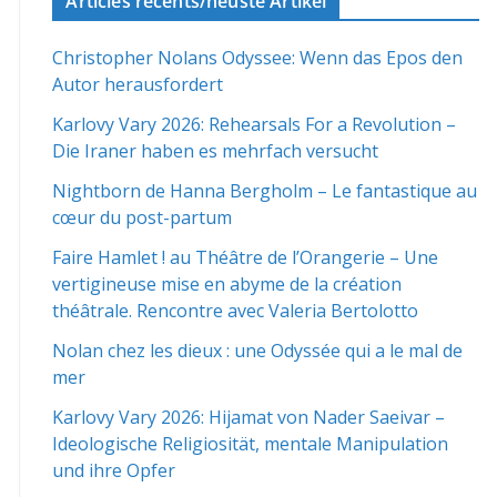
Articles récents/neuste Artikel
Christopher Nolans Odyssee: Wenn das Epos den
Autor herausfordert
Karlovy Vary 2026: Rehearsals For a Revolution –
Die Iraner haben es mehrfach versucht
Nightborn de Hanna Bergholm – Le fantastique au
cœur du post-partum
Faire Hamlet ! au Théâtre de l’Orangerie – Une
vertigineuse mise en abyme de la création
théâtrale. Rencontre avec Valeria Bertolotto
Nolan chez les dieux : une Odyssée qui a le mal de
mer
Karlovy Vary 2026: Hijamat von Nader Saeivar​​ –
Ideologische Religiosität, mentale Manipulation
und ihre Opfer