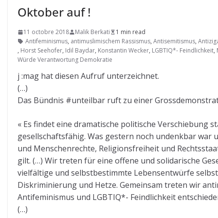
Oktober auf !
11 octobre 2018
Malik Berkati
1 min read
Antifeminismus
,
antimuslimischem Rassismus
,
Antisemitismus
,
Antizi
,
Horst Seehofer
,
Idil Baydar
,
Konstantin Wecker
,
LGBTIQ*- Feindlichkeit
,
Würde Verantwortung Demokratie
j :mag hat diesen Aufruf unterzeichnet.
(…)
Das Bündnis #unteilbar ruft zu einer Grossdemonstrati
« Es findet eine dramatische politische Verschiebung
gesellschaftsfähig. Was gestern noch undenkbar war un
und Menschenrechte, Religionsfreiheit und Rechtsstaat 
gilt. (…) Wir treten für eine offene und solidarische Ges
vielfältige und selbstbestimmte Lebensentwürfe selbstv
Diskriminierung und Hetze. Gemeinsam treten wir ant
Antifeminismus und LGBTIQ*- Feindlichkeit entschiede
(…)