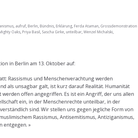
ganismus
,
aufruf
,
Berlin
,
Bündnis
,
Erklärung
,
Ferda Ataman
,
Grossdemonstration
Mighty Oaks
,
Priya Basil
,
Sascha Girke
,
unteilbar
,
Wenzel Michalski
,
on in Berlin am 13. Oktober auf:
 statt: Rassismus und Menschenverachtung werden
d als unsagbar galt, ist kurz darauf Realität. Humanität
werden offen angegriffen. Es ist ein Angriff, der uns allen
ellschaft ein, in der Menschenrechte unteilbar, in der
erständlich sind. Wir stellen uns gegen jegliche Form von
imuslimischem Rassismus, Antisemitismus, Antiziganismus,
n entgegen. »