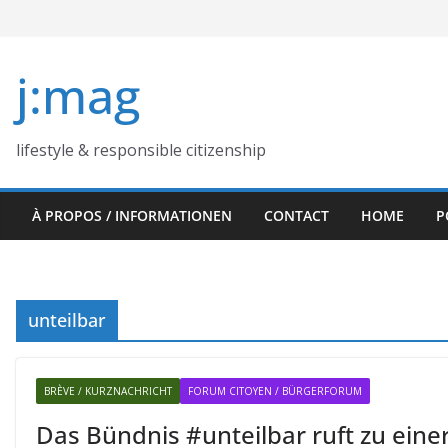
Skip
to
content
j:mag
lifestyle & responsible citizenship
À PROPOS / INFORMATIONEN
CONTACT
HOME
P
unteilbar
BRÈVE / KURZNACHRICHT
FORUM CITOYEN / BÜRGERFORUM
Das Bündnis #unteilbar ruft zu eine