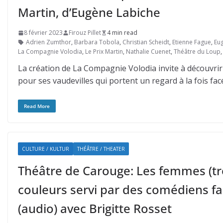
Martin, d’Eugène Labiche
8 février 2023
Firouz Pillet
4 min read
Adrien Zumthor
,
Barbara Tobola
,
Christian Scheidt
,
Etienne Fague
,
Eu
La Compagnie Volodia
,
Le Prix Martin
,
Nathalie Cuenet
,
Théâtre du Loup
La création de La Compagnie Volodia invite à découvrir
pour ses vaudevilles qui portent un regard à la fois facé
Read More
CULTURE / KULTUR
THÉÂTRE / THEATER
Théâtre de Carouge: Les femmes (tro
couleurs servi par des comédiens f
(audio) avec Brigitte Rosset