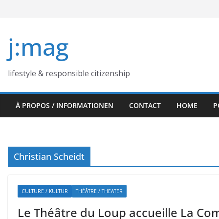
Skip
to
content
j:mag
lifestyle & responsible citizenship
À PROPOS / INFORMATIONEN
CONTACT
HOME
P
Christian Scheidt
CULTURE / KULTUR
THÉÂTRE / THEATER
Le Théâtre du Loup accueille La Co