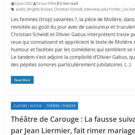
4 juin 2022
Firouz Pillet
2 min read
audio
,
Brigitte Rosset
,
Christian Scheidt
,
Interview
,
Julia Portier
,
Les Fe
Les femmes (trop) savantes ?, la pièce de Molière, dans
revisitée au goût du jour avec de savoureux et truculents
Christian Scheidt et Olivier Gabus interprètent treize pe
ceux qui connaissent et apprécient le texte de Molière 
humour et facéties par les comédiens qui semblent se ré
Le tandem s’est adjoint la complicité d’Olivier Gabus, qu
des pépites sonores particulièrement jubilatoires. (…)
Read More
CULTURE / KULTUR
THÉÂTRE / THEATER
Théâtre de Carouge : La fausse suiv
par Jean Liermier, fait rimer mariag