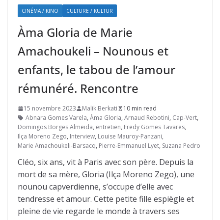
CINÉMA / KINO
CULTURE / KULTUR
Àma Gloria de Marie
Amachoukeli – Nounous et
enfants, le tabou de l’amour
rémunéré. Rencontre
15 novembre 2023
Malik Berkati
10 min read
Abnara Gomes Varela
,
Àma Gloria
,
Arnaud Rebotini
,
Cap-Vert
,
Domingos Borges Almeida
,
entretien
,
Fredy Gomes Tavares
,
Ilça Moreno Zego
,
Interview
,
Louise Mauroy-Panzani
,
Marie Amachoukeli-Barsacq
,
Pierre-Emmanuel Lyet
,
Suzana Pedro
Cléo, six ans, vit à Paris avec son père. Depuis la
mort de sa mère, Gloria (Ilça Moreno Zego), une
nounou capverdienne, s’occupe d’elle avec
tendresse et amour. Cette petite fille espiègle et
pleine de vie regarde le monde à travers ses