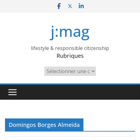
Skip
to
content
j:mag
lifestyle & responsible citizenship
Rubriques
Rubriques
Domingos Borges Almeida