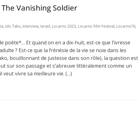
 The Vanishing Soldier
za
,
Ido Tako
,
Interview
,
Israël
,
Locarno 2023
,
Locarno Film Festival
,
Locarno76
,
 le poète*… Et quand on en a dix-huit, est-ce que l’ivresse
lte ? Est-ce que la frénésie de la vie se noie dans les
ako, bouillonnant de justesse dans son rôle), la question est
urs tout sur son passage et s’abreuve littéralement comme un
l veut vivre sa meilleure vie. (…)