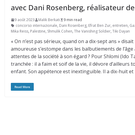
avec Dani Rosenberg, réalisateur de
9 août 2023
Malik Berkati
9 min read
concorso internazionale
,
Dani Rosenberg
,
Efrat Ben Zur
,
entretien
,
Ga
Mika Reiss
,
Palestine
,
Shmulik Cohen
,
The Vanishing Soldier
,
Tiki Dayan
« On n’est pas sérieux, quand on a dix-sept ans » disait
amoureuse s’estompe dans les balbutiements de l’âge adu
attentes de la société à son égard ? Pour Shlomi (Ido T
tranchée : il a faim et soif de la vie, il dévore d’aille
enfant. Son appétence est inextinguible. Il a dix-huit et i
Read More