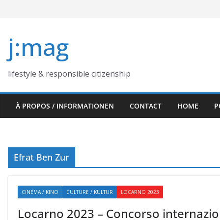
Skip
to
content
j:mag
lifestyle & responsible citizenship
À PROPOS / INFORMATIONEN
CONTACT
HOME
P
Efrat Ben Zur
CINÉMA / KINO
CULTURE / KULTUR
LOCARNO 2023
Locarno 2023 – Concorso internazion