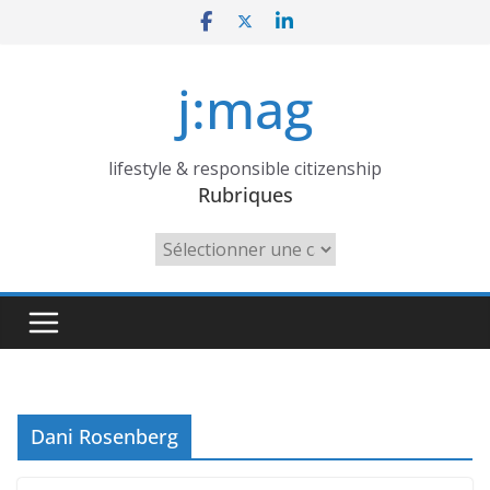
Skip
to
content
j:mag
lifestyle & responsible citizenship
Rubriques
Rubriques
Dani Rosenberg