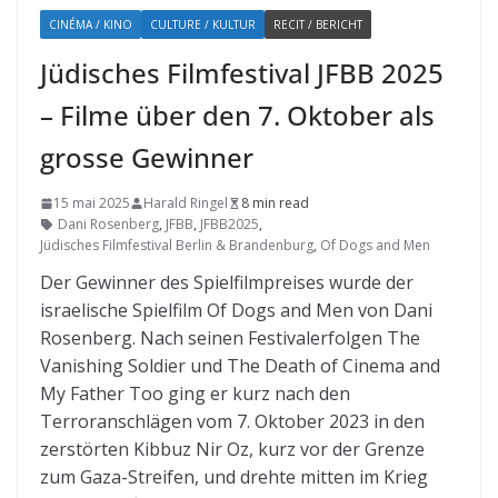
CINÉMA / KINO
CULTURE / KULTUR
RECIT / BERICHT
Jüdisches Filmfestival JFBB 2025
– Filme über den 7. Oktober als
grosse Gewinner
15 mai 2025
Harald Ringel
8 min read
Dani Rosenberg
,
JFBB
,
JFBB2025
,
Jüdisches Filmfestival Berlin & Brandenburg
,
Of Dogs and Men
Der Gewinner des Spielfilmpreises wurde der
israelische Spielfilm Of Dogs and Men von Dani
Rosenberg. Nach seinen Festivalerfolgen The
Vanishing Soldier und The Death of Cinema and
My Father Too ging er kurz nach den
Terroranschlägen vom 7. Oktober 2023 in den
zerstörten Kibbuz Nir Oz, kurz vor der Grenze
zum Gaza-Streifen, und drehte mitten im Krieg