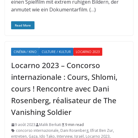
einen Spielfilm mit extrem ruhigen Bildern, der
anmutet wie ein Dokumentarfilm. (…)
Read More
CINÉMA / KINO
CULTURE / KULTUR
LOCARNO 2023
Locarno 2023 – Concorso
internazionale : Cours, Shlomi,
cours ! Rencontre avec Dani
Rosenberg, réalisateur de The
Vanishing Soldier
9 août 2023
Malik Berkati
9 min read
concorso internazionale
,
Dani Rosenberg
,
Efrat Ben Zur
,
entretien
,
Gaza
,
Ido Tako
,
Interview
,
Israël
,
Locarno 2023
,