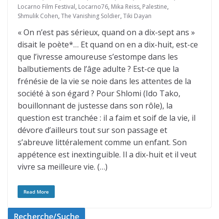
Locarno Film Festival
,
Locarno76
,
Mika Reiss
,
Palestine
,
Shmulik Cohen
,
The Vanishing Soldier
,
Tiki Dayan
« On n’est pas sérieux, quand on a dix-sept ans »
disait le poète*… Et quand on en a dix-huit, est-ce
que l’ivresse amoureuse s’estompe dans les
balbutiements de l’âge adulte ? Est-ce que la
frénésie de la vie se noie dans les attentes de la
société à son égard ? Pour Shlomi (Ido Tako,
bouillonnant de justesse dans son rôle), la
question est tranchée : il a faim et soif de la vie, il
dévore d’ailleurs tout sur son passage et
s’abreuve littéralement comme un enfant. Son
appétence est inextinguible. Il a dix-huit et il veut
vivre sa meilleure vie. (…)
Read More
Recherche/Suche