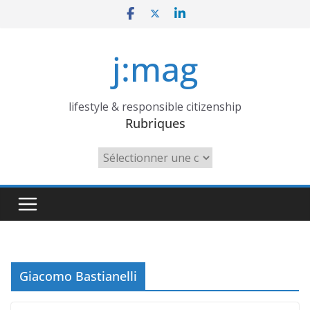
Skip
to
content
j:mag
lifestyle & responsible citizenship
Rubriques
Rubriques
Giacomo Bastianelli