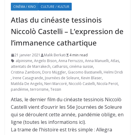
CINÉMA / KINO
CULTURE / KULTUR
Atlas du cinéaste tessinois
Niccolò Castelli – L’expression de
l’immanence cathartique
21 janvier 2021
Malik Berkati
4 min read
alpinisme
,
Angelo Bison
,
Anna Ferruzzo
,
Anna Manuelli
,
Atlas
,
attentats de Marrakech
,
catharsis
,
cinéma suisse
,
Cristina Zamboni
,
Doro Müggler
,
Giacomo Bastianelli
,
Helmi Dridi
,
Irene Casagrande
,
Journées de Soleure
,
Kevin Blaser
,
Matilda De Angelis
,
Neri Marcoré
,
Niccolò Castelli
,
Nicola Perot
,
pandémie
,
terrorisme
,
Tessin
Atlas, le dernier film du cinéaste tessinois Niccolò
Castelli vient d’ouvrir les 56e Journées de Soleure
qui se déroulent cette année, pandémie oblige, en
ligne (toutes les informations ici).
La trame de l’histoire est très simple : Allegra