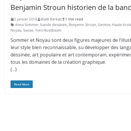
Benjamin Stroun historien de la ban
2 janvier 2018
Malik Berkati
1 min read
Anna Sommer
,
bande dessinée
,
Benjamin Stroun
,
Genève
,
Haute école
Noyau
,
Suisse
,
Yves Nussbaum
Sommer et Noyau sont deux figures majeures de l’illustr
leur style bien reconnaissable, su développer des langa
dessinée, art populaire et art contemporain, expérim
tous les domaines de la création graphique.
(…)
Read More