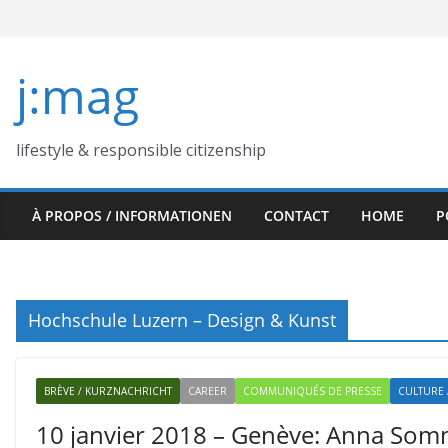
Skip
to
content
j:mag
lifestyle & responsible citizenship
À PROPOS / INFORMATIONEN
CONTACT
HOME
P
Hochschule Luzern – Design & Kunst
BRÈVE / KURZNACHRICHT
CAREER
COMMUNIQUÉS DE PRESSE
CULTURE 
10 janvier 2018 – Genève: Anna Som