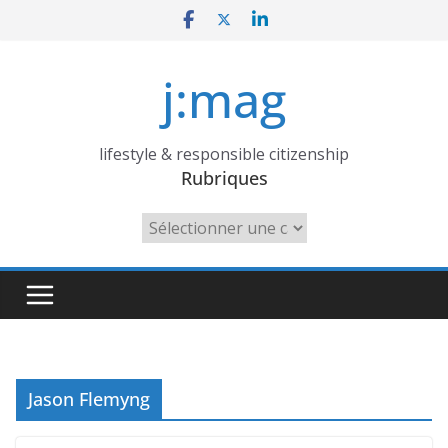
Skip
to
content
j:mag
lifestyle & responsible citizenship
Rubriques
Rubriques
Jason Flemyng