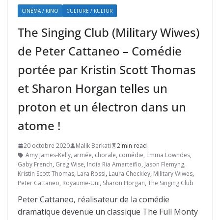
CINÉMA / KINO
CULTURE / KULTUR
The Singing Club (Military Wiwes)
de Peter Cattaneo – Comédie
portée par Kristin Scott Thomas
et Sharon Horgan telles un
proton et un électron dans un
atome !
20 octobre 2020
Malik Berkati
2 min read
Amy James-Kelly
,
armée
,
chorale
,
comédie
,
Emma Lowndes
,
Gaby French
,
Greg Wise
,
India Ria Amarteifio
,
Jason Flemyng
,
Kristin Scott Thomas
,
Lara Rossi
,
Laura Checkley
,
Military Wiwes
,
Peter Cattaneo
,
Royaume-Uni
,
Sharon Horgan
,
The Singing Club
Peter Cattaneo, réalisateur de la comédie
dramatique devenue un classique The Full Monty