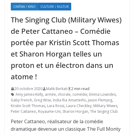
CINÉMA / KINO
CULTURE / KULTUR
The Singing Club (Military Wiwes)
de Peter Cattaneo – Comédie
portée par Kristin Scott Thomas
et Sharon Horgan telles un
proton et un électron dans un
atome !
20 octobre 2020
Malik Berkati
2 min read
Amy James-Kelly
,
armée
,
chorale
,
comédie
,
Emma Lowndes
,
Gaby French
,
Greg Wise
,
India Ria Amarteifio
,
Jason Flemyng
,
Kristin Scott Thomas
,
Lara Rossi
,
Laura Checkley
,
Military Wiwes
,
Peter Cattaneo
,
Royaume-Uni
,
Sharon Horgan
,
The Singing Club
Peter Cattaneo, réalisateur de la comédie
dramatique devenue un classique The Full Monty