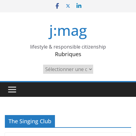
Skip
to
content
j:mag
lifestyle & responsible citizenship
Rubriques
Rubriques
The Singing Club