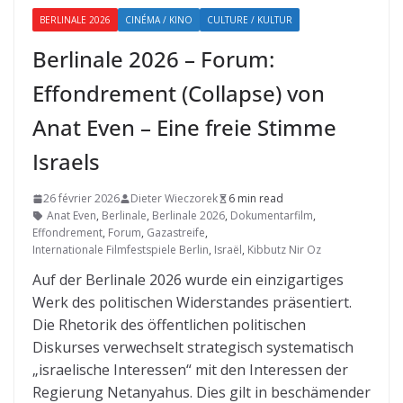
BERLINALE 2026
CINÉMA / KINO
CULTURE / KULTUR
Berlinale 2026 – Forum:
Effondrement (Collapse) von
Anat Even – Eine freie Stimme
Israels
26 février 2026
Dieter Wieczorek
6 min read
Anat Even
,
Berlinale
,
Berlinale 2026
,
Dokumentarfilm
,
Effondrement
,
Forum
,
Gazastreife
,
Internationale Filmfestspiele Berlin
,
Israël
,
Kibbutz Nir Oz
Auf der Berlinale 2026 wurde ein einzigartiges
Werk des politischen Widerstandes präsentiert.
Die Rhetorik des öffentlichen politischen
Diskurses verwechselt strategisch systematisch
„israelische Interessen“ mit den Interessen der
Regierung Netanyahus. Dies gilt in beschämender