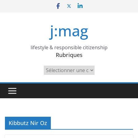
Skip
to
content
j:mag
lifestyle & responsible citizenship
Rubriques
Rubriques
Kibbutz Nir Oz